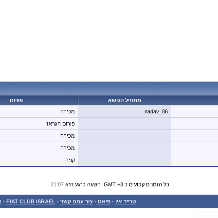
מתחיל הנושא
פורום
nadav_86
מכירה
פורום הגראז'
מכירה
מכירה
קניה
כל הזמנים קבועים כ GMT +3. השעה כרגע היא
21:07
.
טרייד אין
-
פיאט
-
צור עמנו קשר
-
FIAT CLUB ISRAEL
-
א