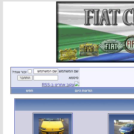
שם המשתמש
זכור אותי?
סיסמא
עקוב אחרינו ב-RSS
הודעות היום
חפש