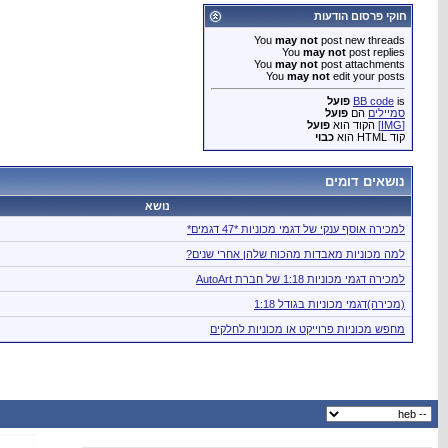
חוקי פרסום הודעות
You
may not
post new threads
You
may not
post replies
You
may not
post attachments
You
may not
edit your posts
is
BB code
פועל
סמיילים
הם
פועל
[IMG]
הקוד הוא
פועל
קוד HTML הוא
כבוי
נושאים דומים
נושא
למכירה אוסף ענקי של דגמי מכוניות *47 דגמים*
למה מכוניות מאבדות מהכוח שלהן אחרי שנים?
למכירה דגמי מכוניות 1:18 של חברת AutoArt
(מכירה)דגמי מכוניות בגודל 1:18
מחפש מכוניות פרוייקט או מכוניות לחלקים