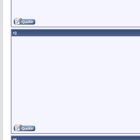
3
#
4
#