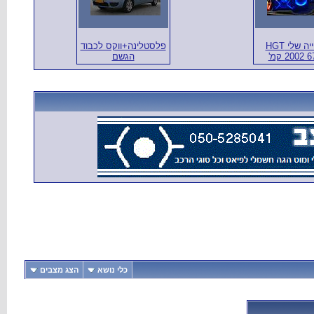
היפיפייה שלי HGT
פלסטלינה+ווקס לכבוד
6700 קמ'
הגשם
כלי נושא
הצג מצבים