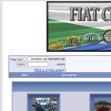
שם המשתמש
זכור אותי?
סיסמא
עקוב אחרינו ב-RSS
הודעות היום
חפש