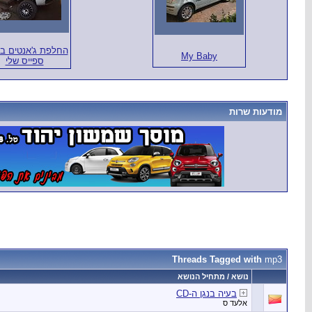
החלפת ג'אנטים בפ
My Baby
ספייס שלי
מודעות שרות
Threads Tagged with
mp3
נושא / מתחיל הנושא
בעיה בנגן ה-CD
אלעד ס