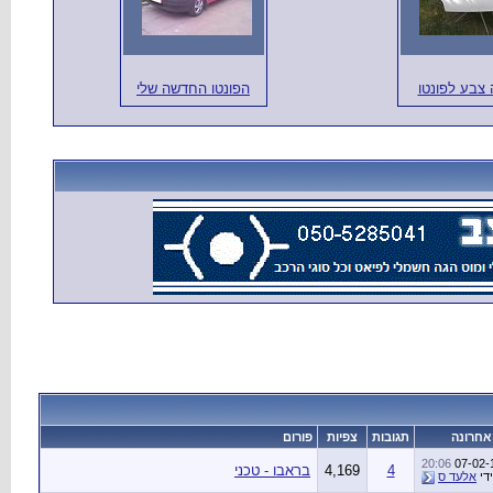
 צבע לפונטו
הפונטו החדשה שלי
אחרונה
תגובות
צפיות
פורום
20:06
07-02-
4
4,169
בראבו - טכני
ידי
אלעד ס