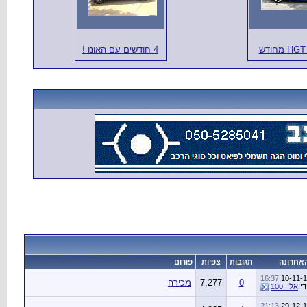
H מחודש
4 חודשים עם האונו !
אחרונה
תגובות
צפיות
פורום
16:37
10-11-
0
7,277
מכירה
די
אלי_100
21:13
29-12-