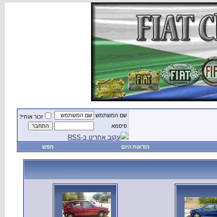
שם המשתמש
זכור אותי?
סיסמא
עקוב אחרינו ב-RSS
הודעות היום
חפש