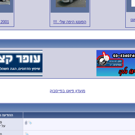
ונו
הפונטו היפה שלי..!!!
GT 2001
מועדון פיאט בפייסבוק
ההודעה ה
19
על י
10