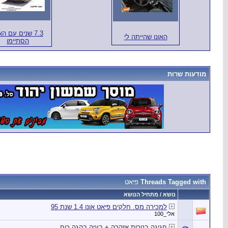
7.3 שנים עם הא
האונו שהייתה לי
הסתיימו
מודעות שרות
Threads Tagged with
פיאט
נושא / מתחיל הנושא
למכירה מס. חלקים פיאט אונו 1.4 שנת 95
אלי_100
חגיגה בנורות אזהרה + בעיה בהגה כוח