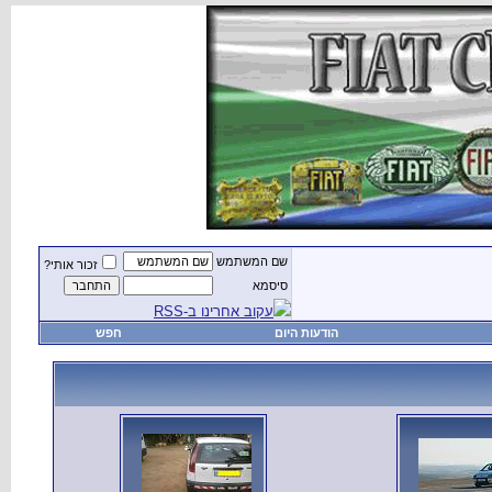
שם המשתמש
זכור אותי?
סיסמא
עקוב אחרינו ב-RSS
הודעות היום
חפש