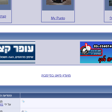
קצת 
י
My Punto
מועדון פיאט בפייסבוק
ההודעה ה
15
על ידי
g01
15