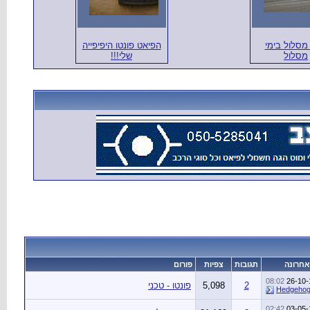
מסלול בימי
הפיאט פונטו היפיפייה
מסלול
שלי!!!
אחרונה
תגובות
צפיות
פורום
08:02
26-10-
2
5,098
פונטו - טכני
Hedgeho
02:42
03-05-