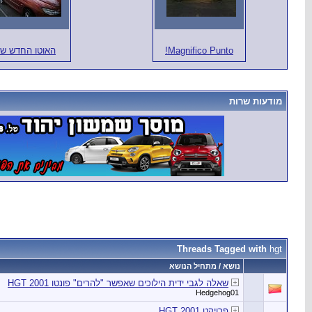
Magnifico Punto!
האוטו החדש של
מודעות שרות
Threads Tagged with
hgt
נושא / מתחיל הנושא
שאלה לגבי ידית הילוכים שאפשר "להרים" פונטו HGT 2001
Hedgehog01
פרויקט HGT 2001