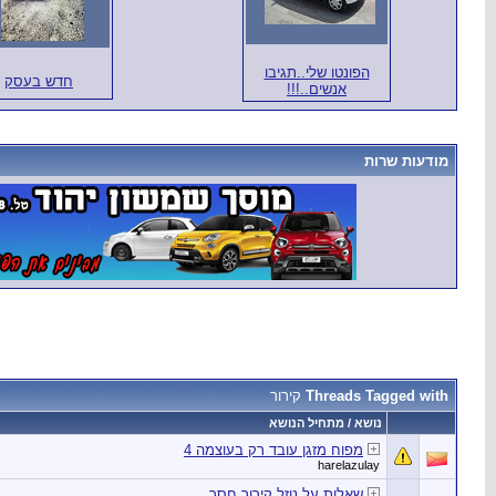
הפונטו שלי..תגיבו
חדש בעסק
אנשים..!!!
מודעות שרות
Threads Tagged with
קירור
נושא / מתחיל הנושא
מפוח מזגן עובד רק בעוצמה 4
harelazulay
שאלות על נוזל קירור חסר