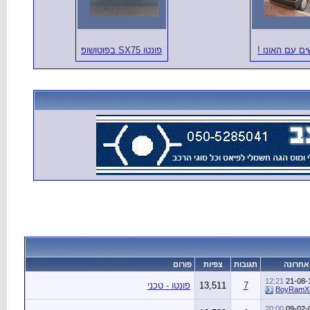
פונטו SX75 בפוטושופ
אחרונה
תגובות
צפיות
פורום
12:21
21-08-
7
13,511
פונטו - טכני
BoyRamX
20:00
09-02-