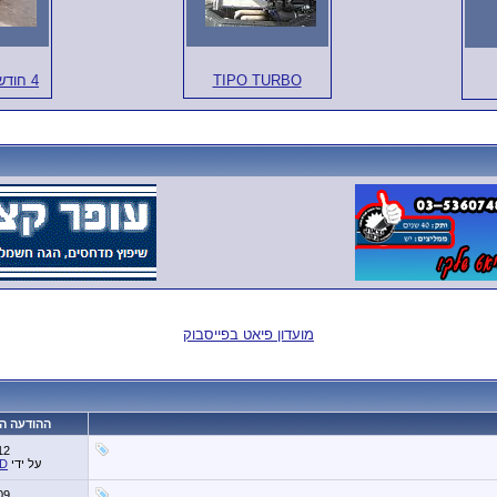
TIPO TURBO
4 חודשים עם האונו !
מועדון פיאט בפייסבוק
ההודעה ה
12
על ידי
D
09