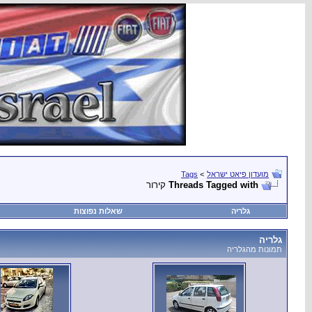
מועדון פיאט ישראל
>
Tags
Threads Tagged with
קירור
גלריה
שאלות נפוצות
גלריה
תמונות מהגלריה