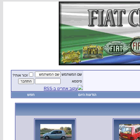
שם המשתמש
זכור אותי?
סיסמא
עקוב אחרינו ב-RSS
הודעות היום
חפש