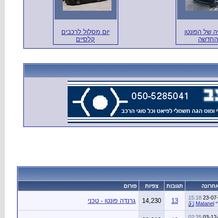
ה של הפונטו
יום מסלול לרכבים
החדשה
קלסיים
חרונה
תגובות
צפיות
פורום
15:18
23-07
13
14,230
גרנדה פונטו - טכני
י
Matanel
02:25
03-12