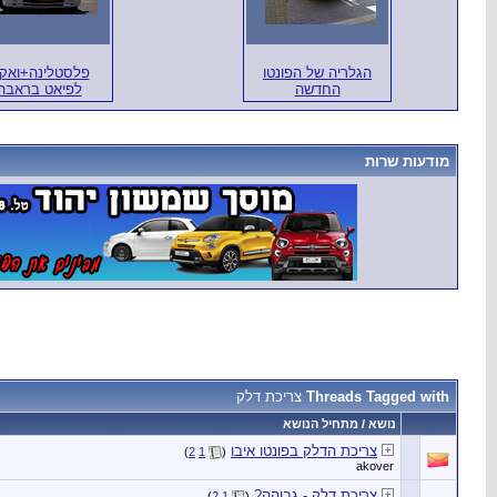
הגלריה של הפונטו
פלסטלינה+ואק
החדשה
לפיאט בראבה
מודעות שרות
Threads Tagged with
צריכת דלק
נושא / מתחיל הנושא
צריכת הדלק בפונטו איבו
)
2
1
(
akover
צריכת דלק - גבוהה?
)
2
1
(