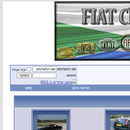
שם המשתמש
זכור אותי?
סיסמא
עקוב אחרינו ב-RSS
הודעות היום
חפש