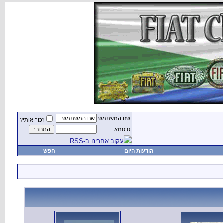
שם המשתמש
זכור אותי?
סיסמא
עקוב אחרינו ב-RSS
הודעות היום
חפש