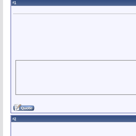
1
#
2
#