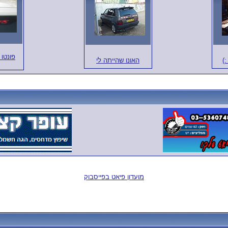
פונטו 
:)
האונו שהייתה לי
מועדון פיאט בפייסבוק