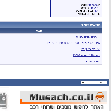
is
BB code
פועל
סמיילים
הם
פועל
[IMG]
הקוד הוא
פועל
קוד HTML הוא
כבוי
נושאים דומים
נושא
התאמה להגה ספורט
למכירה חלקים לפיאט + תמונות מחירים טובים
850 ספורט קופה
פיאט 128 ספורט 1300S
ספורט מוטורי