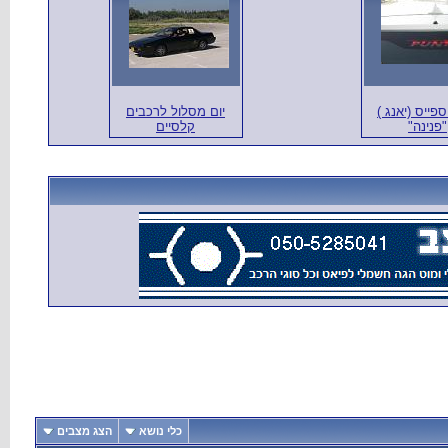
ספייס (יאנג )
יום מסלול לרכבים
"פנינה"
קלסיים
כלי נושא
הצג מצבים