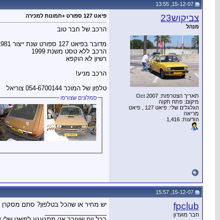
15-12-07, 13:55
צביקוש23
פיאט 127 ספורט +תמונות למכירה
מנהל
הרכב של חבר טוב
מדובר בפיאט 127 ספורט שנת ייצור 1981
הרכב ללא טסט משנת 1999
רשיון לא הוקפא
הרכב מניע!
טלפון של המוכר 054-6700144 צוריאל
תאריך הצטרפות: Oct 2007
סמלונים שצורפו
מיקום: פתח תקוה
הגלגלים שלי: פיאט 127 , פיאט
מריאה
הודעות: 1,416
15-12-07, 15:57
fpclub
יש מחיר או שהכל בטלפון? סתם מסקרן א
__________________
חבר מועדון
בכל יום שעובר אני מתגעגע לפיאט שלי יו