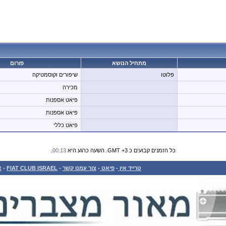
מתחיל הנושא
פורום
פלוטו
שיפורים וקוסמטיקה
מכירה
פיאט אספנות
פיאט אספנות
פיאט כללי
כל הזמנים קבועים כ GMT +3. השעה כרגע היא
00:13
.
טרייד אין
-
פיאט
-
צור עמנו קשר
-
FIAT CLUB ISRAEL
-
א