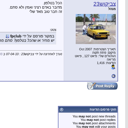
צביקוש23
הכל בטלפון.
מדובר באדם רציני ואמין ולא סתם.
מנהל
זה חבר טוב מאד שלי
צטט:
במקור פורסם על ידי
fpclub
יש מחיר או שהכל בטלפון? סתם מסק
תאריך הצטרפות: Oct 2007
מיקום: פתח תקוה
נערך לאחרונה על ידי צביקוש23 : 07-04-10 ב
03
הגלגלים שלי: פיאט 127 , פיאט
מריאה
הודעות: 1,416
חוקי פרסום הודעות
You
may not
post new threads
You
may not
post replies
You
may not
post attachments
You
may not
edit your posts