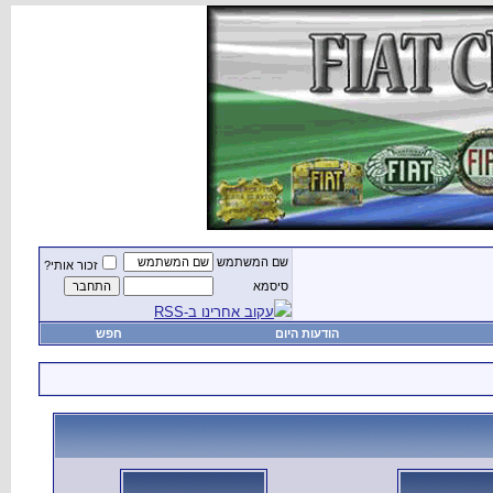
שם המשתמש
זכור אותי?
סיסמא
עקוב אחרינו ב-RSS
הודעות היום
חפש