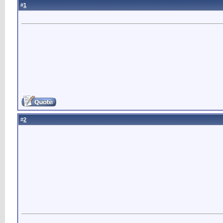
1
#
2
#