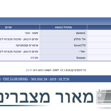
מתחיל הנושא
פורום
danino1
פונטו - טכני
אלי מתלון
פורום היבואן - סוכנות מכוניות לים
forum770
שיפורים וקוסמטיקה
-אודי-
פורום היבואן - סוכנות מכוניות לים
Snower
מכירה
כל הזמנים קבועים כ GMT +3. השעה כרגע היא
10:47
.
טרייד אין
-
פיאט
-
צור עמנו קשר
-
FIAT CLUB ISRAEL
-
א