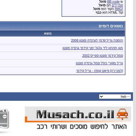
is
BB code
פועל
סמיילים
הם
פועל
[IMG]
הקוד הוא
פועל
קוד HTML הוא
כבוי
נושאים דומים
נושא
הזמנת גריל קדמי לגרנדה פונטו 2008
מגן תחתון ליד גלגל ימני קידמי גרנדה פונטו
סמל קידמי פונטו ספייס 2002
גריל מקורי כולל סמל גרנדה פונטו
[למכירה] פיאט קופה - גריל קידמי