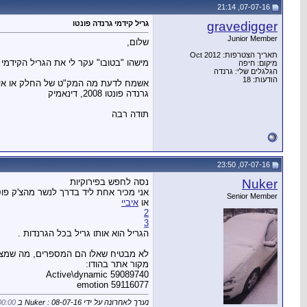
07-07-16, 21:14
gravedigger
גריל קידמי גרנדה פונטו
Junior Member
שלום,
תאריך הצטרפות: Oct 2012
מישהו "בטובו" עקר לי את הגריל הקידמי כולל הסמל, ראיתי שמ
מיקום: חיפה
הגלגלים שלי: גרנדה
הודעות: 18
אשמח לדעת מה המק"ט של החלק או איך 
גרנדה פונטו 2008, דינאמיק
תודה רבה
07-07-16, 23:50
Nuker
נסה לחפש בפירוקיות
אני מכיר אחת ליד בדרך לנשר מהצ'ק פוסט ויש גם 2 באזור 
Senior Member
או
איביי
2
3
הגריל הוא אותו גריל בכל הגרנדות .
לא מבטיח שאלו הם המספרים, מה שמצא
מקור אתר בהודו:
Active\dynamic 59089740
emotion 59116077
נערך לאחרונה על ידי Nuker : 08-07-16 ב
00:00