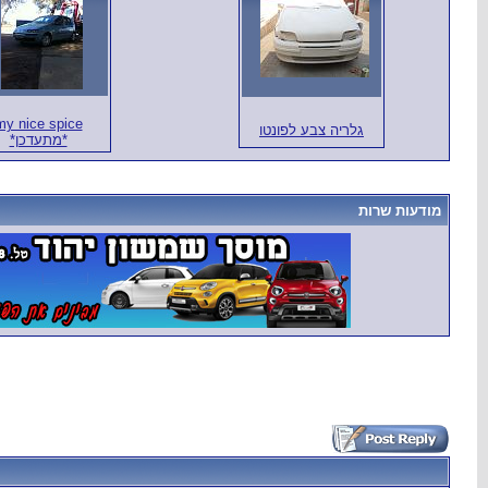
my nice spice
גלריה צבע לפונטו
*מתעדכן*
מודעות שרות