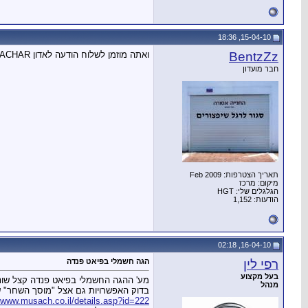
15-04-10, 18:36
BentzZz
ואתה מוזמן לשלוח הודעה לאדון SHACHAR שהגיע מהצפון לנתניה ויצא מרוצה , מקווה שהוא ירשום על החוויהשלו.
חבר מועדון
תאריך הצטרפות: Feb 2009
מיקום: מרכז
הגלגלים שלי: HGT
הודעות: 1,152
16-04-10, 02:18
רפי לין
הגה חשמלי בפיאט פנדה
בעל מקצוע
מע' ההגה החשמלי בפיאט פנדה קצל שונה
מנהל
בדוק האפשרויות גם אצל "מוסך השחר" ש
//www.musach.co.il/details.asp?id=222