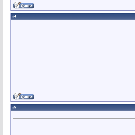
4
#
5
#