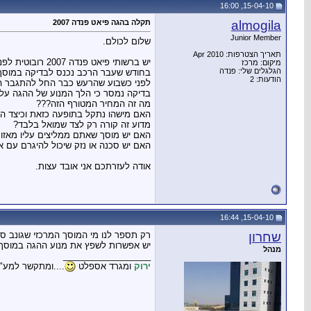
15-04-10, 16:00
almogila
תקלה בהגה פיאט פנדה 2007
Junior Member
שלום לכולם.
תאריך הצטרפות: Apr 2010
יש ברשותי פיאט פנדה 2007 רובוטית לפני כחודשיים החלו להישמע רעשים בעת סיבוב ההגה לשמואל בלבד
מיקום: מרכז
הגלגלים שלי: פנדה
בחודש שעבר הרכב נכנס לבדיקה במוסך
הודעות: 2
לפני כשבוע שהרעש כבר החל להתגבר ה
בדיקה נמסר כי הלך המנוע של ההגה עלות מנוע חדש 9,000!!! ₪ ומנוע משופץ 3,000!
מה זה המחיר המטורף הזה???
האם מישהו נתקל בתופעה כזאת וכיצד ה
מדוע זה קורה רק לצד שמואל בלבד?
האם יש מוסך שאתם ממליצים עליו מאזור
האם יש סכנה או נזק שיכול להיגרם עם 
אודה לעזרתכם אני אובד עצות.
15-04-10, 16:44
שחרון
רק תספר לנו מי המוסך המרכזי שגונב ס
יש אפשרות לשפץ את מנוע ההגה במוסך מרכזי בנתניה 
מנהל
__________________
ירוק
ומגרד אספלט
....ומתקשר למע"