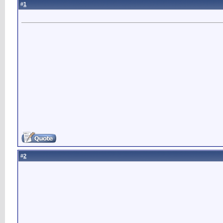
1
#
2
#