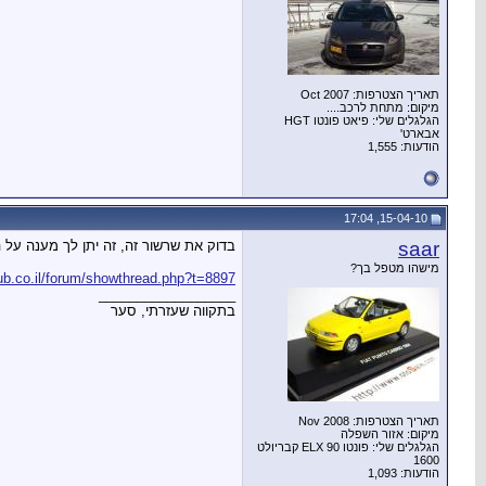
תאריך הצטרפות: Oct 2007
מיקום: מתחת לרכב....
הגלגלים שלי: פיאט פונטו HGT
אבארט'
הודעות: 1,555
15-04-10, 17:04
saar
בדוק את שרשור זה, זה יתן לך מענה על ה
מישהו מטפל בך?
lub.co.il/forum/showthread.php?t=8897
__________________
בתקווה שעזרתי, סער
תאריך הצטרפות: Nov 2008
מיקום: אזור השפלה
הגלגלים שלי: פונטו 90 ELX קבריולט
1600
הודעות: 1,093