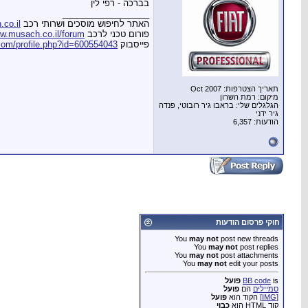
בברכה - רפי לין
__________________
האתר לחיפוש מוסכים ושרותי רכב
co.il
פורום טכני לרכב
w.musach.co.il/forum
פייסבוק
com/profile.php?id=600554043
תאריך הצטרפות: Oct 2007
מיקום: רמת השרון
הגלגלים שלי: בראבו גיר רובוטי, פנדה
גיר ידני
הודעות: 6,357
חוקי פרסום הודעות
You
may not
post new threads
You
may not
post replies
You
may not
post attachments
You
may not
edit your posts
is
BB code
פועל
סמיילים
הם
פועל
[IMG]
הקוד הוא
פועל
קוד HTML הוא
כבוי