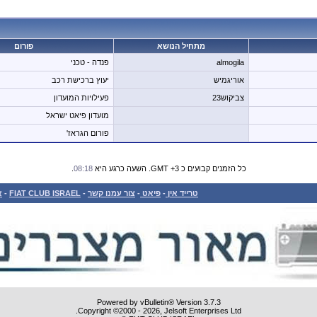
מתחיל הנושא
פורום
almogila
פנדה - טכני
אוריגמיש
יעוץ ברכישת רכב
צביקוש23
פעילויות המועדון
מועדון פיאט ישראל
פורום הגראז'
כל הזמנים קבועים כ GMT +3. השעה כרגע היא
08:18
.
טרייד אין
-
פיאט
-
צור עמנו קשר
-
FIAT CLUB ISRAEL
-
א
Powered by vBulletin® Version 3.7.3
Copyright ©2000 - 2026, Jelsoft Enterprises Ltd.