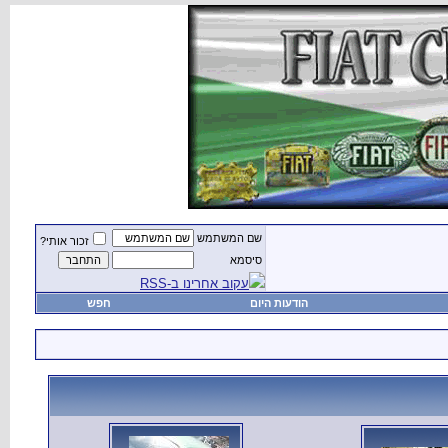
שם המשתמש
זכור אותי?
סיסמא
עקוב אחרינו ב-RSS
הודעות היום
חפש