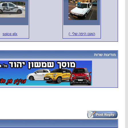
האונו היפה שלי :)
spice elx
מודעות שרות