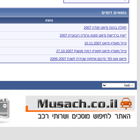
נושאים דומים
נושא
תקלה בהגה פיאט פנדה 2007
ייעוץ ברכישת פיאט פונטו גרנדה רובוטית 2007
טיול מועדון פיאט 10.11.2007
טיול מועדון פיאט [פארק רמת מנשה] 27.10.2007
פיאט אונו 93': סיכום אחזקה שנתית לשנת 2006-2007