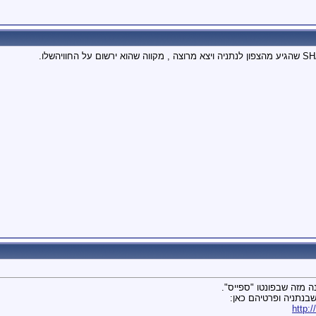
 מזה שבפונטו "ספייס".
בנתניה ופרטיהם כאן:
http: