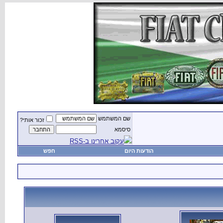
שם המשתמש
זכור אותי?
סיסמא
עקוב אחרינו ב-RSS
הודעות היום
חפש