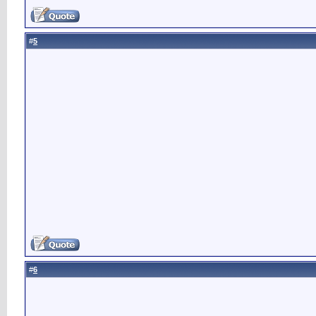
5
#
6
#