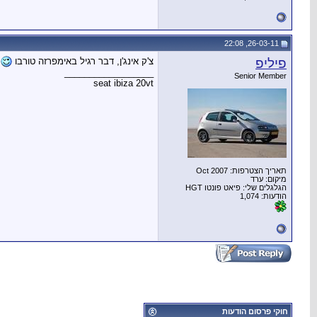
26-03-11, 22:08
פיליפ
צ'ק אינג'ן, דבר רגיל באימפרזה טורבו
__________________
Senior Member
seat ibiza 20vt
תאריך הצטרפות: Oct 2007
מיקום: ערד
הגלגלים שלי: פיאט פונטו HGT
הודעות: 1,074
חוקי פרסום הודעות