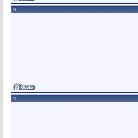
2
#
3
#