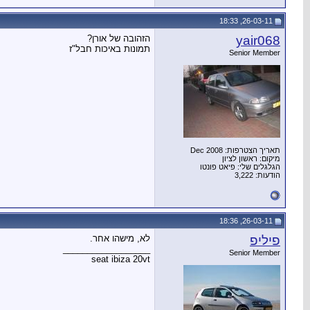
26-03-11, 18:33
yair068
הזהובה של אורן?
תמונות באיכות חבל"ז
Senior Member
תאריך הצטרפות: Dec 2008
מיקום: ראשון לציון
הגלגלים שלי: פיאט פונטו
הודעות: 3,222
26-03-11, 18:36
פיליפ
לא, מישהו אחר.
__________________
Senior Member
seat ibiza 20vt