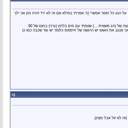
ל הגג כל חומר אפשרי (כי אמרתי במילא אם זה לא ירד ויהיה נזק אני ילך
עשיתי פוליש עדין עשיתי פוליש גס ווקס רגיל ווקס מטאלי ווקס בצבע הרכב כל חומר נמרח 3 פעמים שטפתי עם אקונומיקה (עצה של נהג משאית....) שטפתי עם מים בלחץ (גרני) בחום של 90
שאני מנגב את האוטו יש הרגשה של חיספוס כלומר יש עוד שכבה כמו כן
2
#
ה לא זול אבל מצוין).