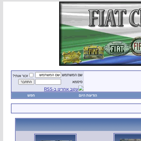
שם המשתמש
זכור אותי?
סיסמא
עקוב אחרינו ב-RSS
הודעות היום
חפש