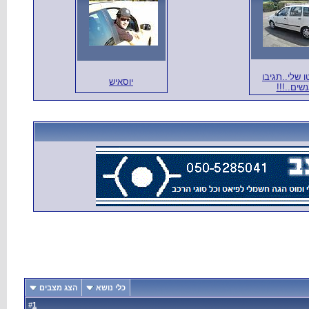
ו שלי..תגיבו
יוסאיש
שים..!!!
כלי נושא
הצג מצבים
1
#