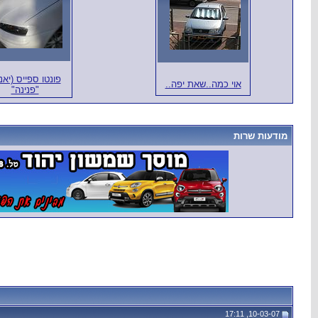
פונטו ספייס (יאנג
אוי כמה..שאת יפה..
"פנינה"
מודעות שרות
10-03-07, 17:11