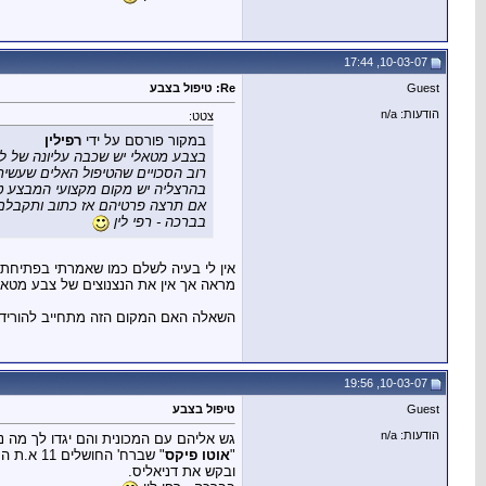
10-03-07, 17:44
Guest
Re: טיפול בצבע
הודעות: n/a
צטט:
במקור פורסם על ידי
רפילין
בצבע מטאלי יש שכבה עליונה של ל
רוב הסכויים שהטיפול האלים שעשית
בהרצליה יש מקום מקצועי המבצע טיפ
אם תרצה פרטיהם אז כתוב ותקבלם
בברכה - רפי לין
אין לי בעיה לשלם כמו שאמרתי בפתיחת 
מראה אך אין את הנצנוצים של צבע מטאל
השאלה האם המקום הזה מתחייב להוריד 
10-03-07, 19:56
Guest
טיפול בצבע
הודעות: n/a
גש אליהם עם המכונית והם יגדו לך מה נית
"
אוטו פיקס
" שברח' החושלים 11 א.ת הרצליה פיתוח, טל' 09-9583827 או 052-3202782
ובקש את דניאליס.