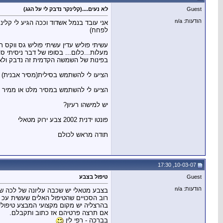
Guest
לא נעים....(קלינקר נדבק לי על הגג)
הודעות: n/a
אני עובד בנמל אשדוד וככה הגיע לי קלינ
לפחח)
מעלות...כלום... בסופו של דבר ניסיתי ס
בפינות של השמשה הקדמית זה נדבק ולא
הציעו לי להשתמש בסילית(מסיר אבנית) ז
הציעו לי להשתמש במסיר מלט או ממיר מ
יש למישהו רעיון?
פונטו ידנית 2002 צבע ירוק מטאלי
תודה מראש לכולם
10-03-07, 17:30
Guest
טיפול בצבע
הודעות: n/a
בצבע מטאלי יש שכבה עליונה של לכה שא
רוב הסכויים שהטיפול האלים שעשית עכ 
בהרצליה יש מקום מקצועי המבצע טיפולים 
אם תרצה פרטיהם אז כתוב ותקבלם.
בברכה - רפי לין