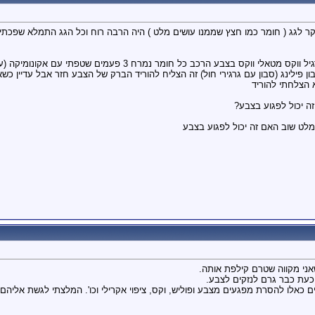
קר לגג ( חומר כמו חצץ שממנו עושים מלט ) היה הרבה רוח וכל הגג התמלא שפכתי ע
בון פילינג (סבון עם גרגירי חול) זה הצליח להוריד הברק של הצבע חזר אבל עדיין כ
 הצלחתי להוריד
ה יכול לפגוע בצבע?
לט שוב האם זה יכול לפגוע בצבע
ני מקווה שטרם קילפת אותה.
כעת כבר גרם לנזקים לצבע.
כאלו להסרת מפגעים מצבע ופוליש, וקס, ציפוי אקרילי וכו'. המלצתי לגשת אליהם (ז