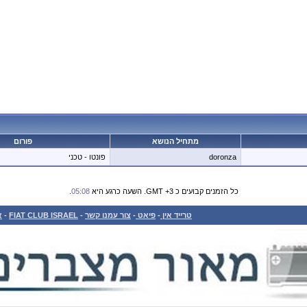
מתחיל הנושא
פורום
doronza
פונטו - טכני
כל הזמנים קבועים כ GMT +3. השעה כרגע היא
05:08
.
טרייד אין
-
פיאט
-
צור עמנו קשר
-
FIAT CLUB ISRAEL
-
א