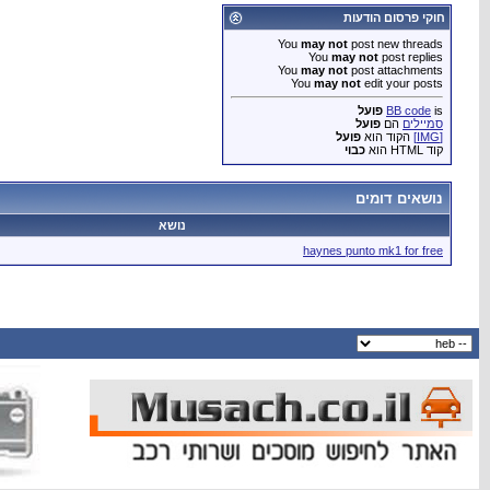
חוקי פרסום הודעות
You
may not
post new threads
You
may not
post replies
You
may not
post attachments
You
may not
edit your posts
is
BB code
פועל
סמיילים
הם
פועל
[IMG]
הקוד הוא
פועל
קוד HTML הוא
כבוי
נושאים דומים
נושא
haynes punto mk1 for free