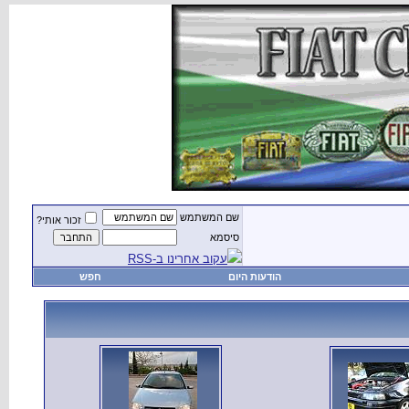
שם המשתמש
זכור אותי?
סיסמא
עקוב אחרינו ב-RSS
הודעות היום
חפש