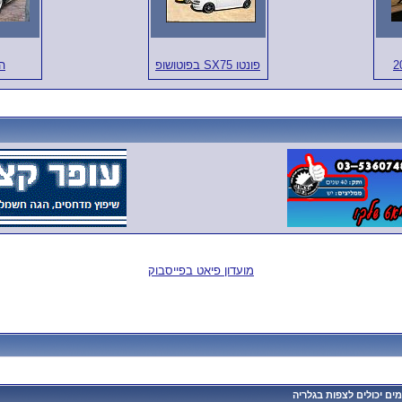
פונטו SX75 בפוטושופ
ה
מועדון פיאט בפייסבוק
ם יכולים לצפות בגלריה