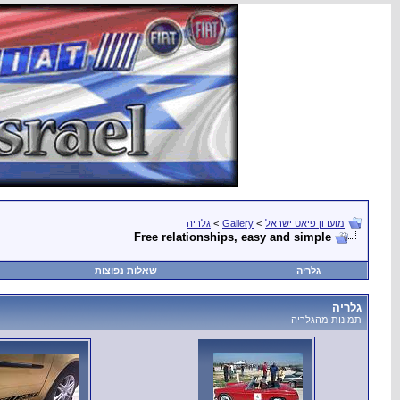
מועדון פיאט ישראל
>
Gallery
>
גלריה
Free relationships, easy and simple
גלריה
שאלות נפוצות
גלריה
תמונות מהגלריה