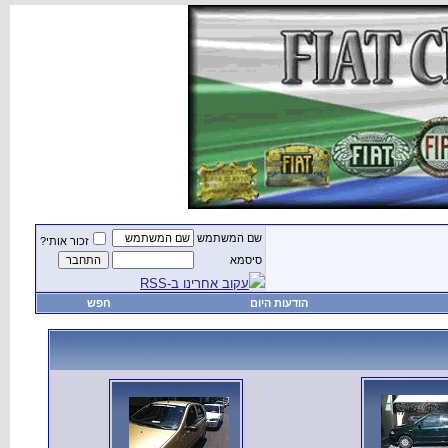
שם המשתמש
זכור אותי?
סיסמא
עקוב אחרינו ב-RSS
הודעות היום
חפש