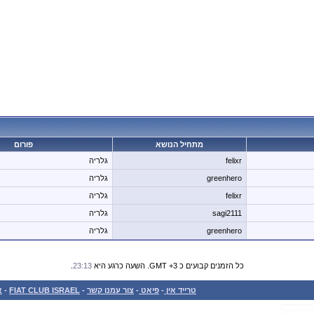
מתחיל הנושא
פורום
felixr
גלריה
greenhero
גלריה
felixr
גלריה
sagi2111
גלריה
greenhero
גלריה
כל הזמנים קבועים כ GMT +3. השעה כרגע היא
23:13
.
טרייד אין
-
פיאט
-
צור עמנו קשר
-
FIAT CLUB ISRAEL
-
א