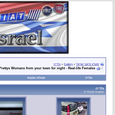
מועדון פיאט ישראל
>
Gallery
>
גלריה
Prettys Womans from your town for night - Real-life Females
גלריה
שאלות נפוצות
גלריה
תמונות מהגלריה