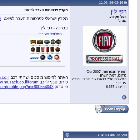
26-02-16, 11:06
רפי לין
מקבץ פרסומות העבר לפיאט
בעל מקצוע
מקבץ ישראלי לפרסומות העבר לפיאט:
3
מנהל
בברכה - רפי לין
סמלונים שצורפו
תאריך הצטרפות: Oct 2007
__________________
מיקום: רמת השרון
האתר לחיפוש מוסכים ושרותי רכב
co.il
הגלגלים שלי: בראבו גיר רובוטי, פנדה
פורום טכני לרכב
w.musach.co.il/forum
גיר ידני
פייסבוק
com/profile.php?id=600554043
הודעות: 6,357
חוקי פרסום הודעות