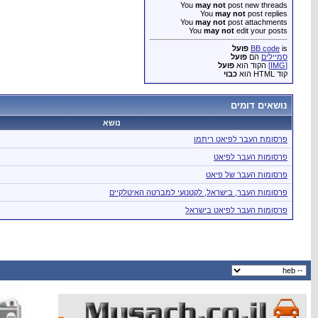
You
may not
post new threads
You
may not
post replies
You
may not
post attachments
You
may not
edit your posts
is
BB code
פועל
סמיילים
הם
פועל
[IMG]
הקוד הוא
פועל
קוד HTML הוא
כבוי
נושאים דומים
נושא
פרסומת העבר לפיאט ריתמו
פרסומות העבר לפיאט
פרסומות העבר של פיאט
פרסומות העבר, בישראל, לקטנועי למברטה האיטלקיים
פרסומות העבר לפיאט בישראל