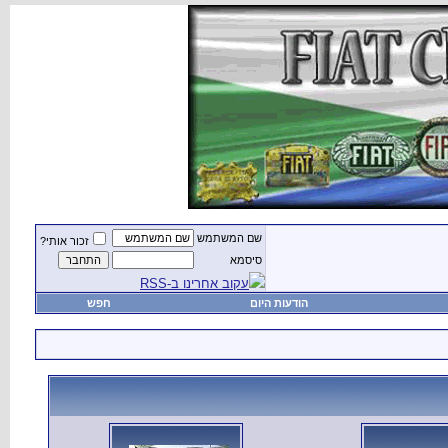
שם המשתמש
זכור אותי?
סיסמא
עקוב אחרינו ב-RSS
הודעות היום
חפש