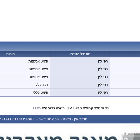
מתחיל הנושא
פורום
רפי לין
פיאט אספנות
רפי לין
פיאט אספנות
רפי לין
פיאט אספנות
רפי לין
רכב כללי
רפי לין
פיאט כללי
כל הזמנים קבועים כ GMT +3. השעה כרגע היא
11:05
.
טרייד אין
-
פיאט
-
צור עמנו קשר
-
FIAT CLUB ISRAEL
-
א