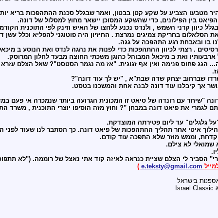
היר מטבעו הצביע על שקע קטן בבטון, ואמר שבגלל סכנת ההתהפכות בריא יות
 הפיאט בין הפילונים, כדי שהשקע המסוכן יישאר מחוץ למסלול של דונה.
ל כיוון קרני השמש , ולנדס נכנע ללחצו של האיש וזינק לפי התוכנית הקודמ
את הסלאלום בחריקת צמיגים נמרצת . החיזיון היה פוטוגני להפליא וכלל עשן ד
נו בו ובאבחת רגע התהפכה על גגה.
סים . רצתי לכיוון ההתהפכות כדי לפנות את נהגה לנדס ואת הנוסע ב מיכאל .
 ארבעותיו ואת ב מיכאל המבוהל כהוגן משכתי החוצה מבעד לחלון המרוסק.
נה... הגג פחוס פנימה ואין אף זגוגית. "אז מה נגמר הסטסט"? שאל הצלם עזרא
ז.
רדו שברחוב יצחק שדה שבת"א , "יש לך עוד דונה"?
שר אך קיבלנו עוד דונה לבנה אחת והמשכנו בטסט.
דונה "שיחד עם רונדה של סיאט זו המכונית הגרועה ביותר שנמכרה אי פעם במדינ
 לגמרי את פיאט דונה במבחן "? וחוץ מזה הוסיפו יוצרי התוכנית , משרד ה
"על גלגלים" עד ליום פטירתה המוצדקת.
לוך איטי אחר תהליך ההתהפכות של פיאט דונה. כך הסתבר לנו שעוד לפני הש
 קדחת, וממש מוזר שלא התפכה עוד קודם.
שמואלי לא צילם.
ו.
י" הסביר לי הצלם שציית כנראה לאיזה קוד אתי נאצל של רוממה. ("לא תתפו
מייל
e.teksty@gmail.com
)
אספנות בישראל
Israel Classic 