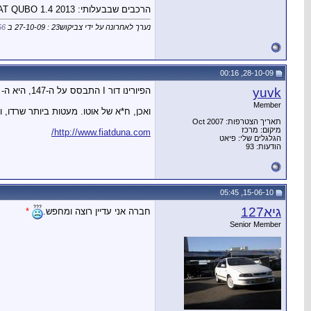
הרכבים שבבעלותי: FIAT 127 900L 1979 / FIAT QUBO 1.4 2013
נערך לאחרונה על ידי צביקוש23 : 27-10-09 ב
56
28-10-09, 00:16
yuvk
הפיורינו דור I התבסס על ה-147, היא ה- 127 הברזילאית, והדור השני על הדונה.
Member
ואכן, ח*א של אוטו. מעטות ביותר שרדו, 
תאריך הצטרפות: Oct 2007
מיקום: מרכז
http://www.fiatduna.com/
הגלגלים שלי: פיאט
הודעות: 93
15-06-10, 05:45
גיא127
חברה אני עדיין רוצה ומחפש.
*
Senior Member