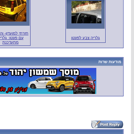
חזרתי למועדון- ו
גלריה צבע לפונטו
עם פונטו: גלרי
מתעדכנת
מודעות שרות