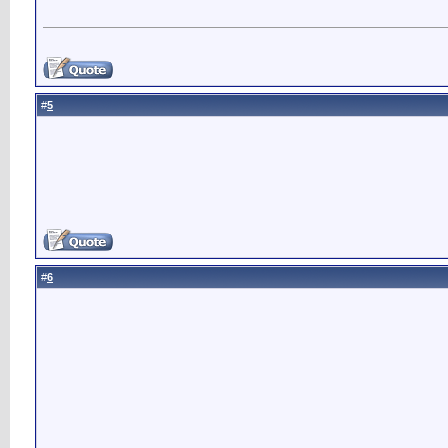
5
#
6
#