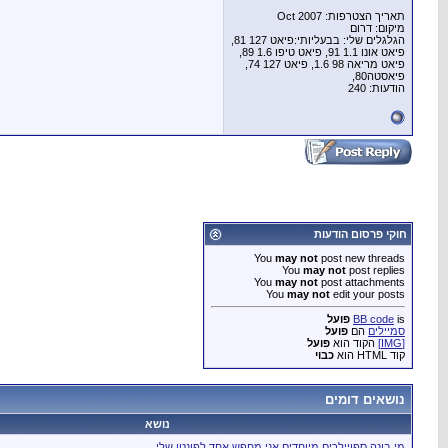
תאריך הצטרפות: Oct 2007
מיקום: דרום
הגלגלים שלי: בבעליותי:פיאט 127 81,
פיאט אונו 1.1 91, פיאט טיפו 1.6 89,
פיאט מריאה 98 1.6, פיאט 127 74,
פיאסטה80,
הודעות: 240
חוקי פרסום הודעות
You
may not
post new threads
You
may not
post replies
You
may not
post attachments
You
may not
edit your posts
is
BB code
פועל
סמיילים
הם
פועל
[IMG]
הקוד הוא
פועל
קוד HTML הוא
כבוי
נושאים דומים
נושא
מי בונה ספויילרים מיוחדים אני מחפש אחד לפונטו שלי