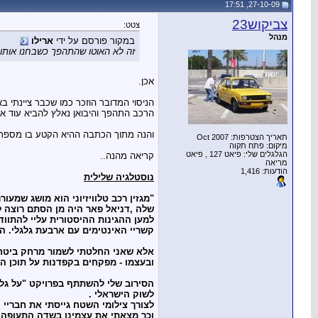
27-10-09, 17:51
צביקוש23
צטט:
מנהל
במקור פורסם על ידי
ארילו
זה לא האוטו שהתהפך כשבחנו אותו
אכן.
הניסוי המדובר הוזכר כמו שכבר ציינתי 
הרכב התהפך והיבואן נאלץ להביא עוד אחת
והנה מתוך הכתבה ההיא הקטע בו מספר א
תאריך הצטרפות: Oct 2007
מיקום: פתח תקוה
הגלגלים שלי: פיאט 127 , פיאט
קריאה מהנה..
מריאה
הודעות: 1,416
נוסטלגיה שלילית
"מגזין רכב טלוויזיוני הוא מושג שמעו
שלה ,דניאל פאר היה מן הסתם רוצה ל
למען ההגינות ההיסטורית עליי להתווד
קשריי האינטימים עם ארבעת גלגלי. הר
אלא שאני החלטתי לשמור מרחק ביטחון
ובעצמו - מפקחים בקפדנות על תוכן ה
לשוק הישראלי .
לצורך צילומי השטח גייסתי את חבריי 
וכך מצאתי את עצמינו בשדה התעופה ע