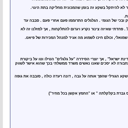
ר לא להיתקל בשקע זה בזמן שהמכונית מחליקה בתת היגוי.
ת.
ק ובכי של הגומי . הגלגלים התרוממו פעם אחרי פעם . סבבה עד
 פחדתי שאיזה צינור נקרע ויגרום להתלקחות , אך למזלנו זה לא
 שמואלי, וכולם חיכו לשמוע מה אגיד למנהל המכירות של פיאט.
ת ישראל" , אך יוצרי הסידרה "על גלגלים" הטילו וטו על ביקורת
תחבורה לא יסכים שאנו נאשים משרד ממשלתי בכך שהוא אישר לשווק
קע הגורלי שהפך אותה על גבה , דונה רעדה כולה , סובבה את גופה
ס גברת בקלקלתה " או "החמץ אקשן בכל מחיר")