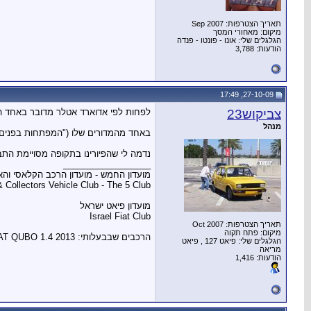
תאריך הצטרפות: Sep 2007
מיקום: מאחורי המסך
הגלגלים שלי: אונו - פונטו - פנדה
הודעות: 3,788
27-10-09, 17:49
צביקוש23
לפחות לפי אדוארד אטלר מדובר באחד הרכב
מנהל
באחד מהמדורים שלו ("המפתחות בפנים" 
נדמה לי שהפיורינו בתקופה מסויימת הת
__________________
מועדון החמש - מועדון הרכב הקלאסי וה
& Collectors Vehicle Club - The 5 Club
מועדון פיאט ישראל
Israel Fiat Club
תאריך הצטרפות: Oct 2007
מיקום: פתח תקוה
הרכבים שבבעלותי: FIAT 127 900L 1979 / FIAT QUBO 1.4 2013
הגלגלים שלי: פיאט 127 , פיאט
מריאה
הודעות: 1,416