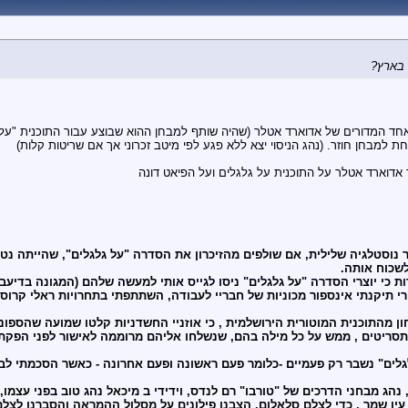
 בארץ?
באחד המדורים של אדוארד אטלר (שהיה שותף למבחן ההוא שבוצע עבור התוכנית "על 
 למבחן חוזר. (נהג הניסוי יצא ללא פגע לפי מיטב זכרוני אך אם שריטות קלות)
דוארד אטלר על התוכנית על גלגלים ועל הפיאט דונה
רר נוסטלגיה שלילית, אם שולפים מהזיכרון את הסדרה "על גלגלים", שהייתה נט
שכוח אותה.
ות כי יוצרי הסדרה "על גלגלים" ניסו לגייס אותי למעשה שלהם (המגונה בדיעב
י תיקנתי אינספור מכוניות של חבריי לעבודה, השתתפתי בתחרויות ראלי קרוס ב
 מהתוכנית המוטורית הירושלמית , כי אוזניי החשדניות קלטו שמועה שהספונס
תסריטים , ממש על כל מילה בהם, שנשלחו אליהם מרוממה לאישור לפני הפקת
, נהג מבחני הדרכים של "טורבו" רם לנדס, וידידי ב מיכאל נהג טוב בפני עצמ
ין שמר , כדי לצלם סלאלום. הצבנו פילונים על מסלול ההמראה והסברנו לצלם