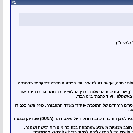
4
#
גלגלים" )
ולת יומרה, אך גם נטולת איכויות. הייתה זו סדרה דידקטית שהמנחה
ד), שכן הנפשות הפועלות בבנין הטלוויזיה ברוממה הכירו היטב את
אשקלון , ועוד כתבתי ב"טורבו".
רים היחידים של התוכנית -פקידי משרד התחבורה, כולל השר בכבודו
ם.
הסירוב שלי להשתתף בפרויקט "על גלגלים" נשבר רק פעמיים -כלומר פעם ראשונה ופעם אחרונה - כאשר הסכמתי לבצע למען התוכנית כתבת תחקיר על פיאט דונה (DUNA) שבדיוק נכנסה
ו, חובב מכוניות מושבע שמתמחה בכתיבה מוטורית רגישה ושנונה.
 ולאיש הקול היכן עליהם לעמוד כדי לא להיפגע מהמכונית