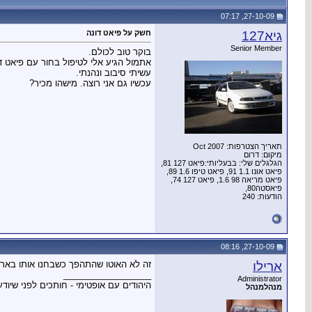
27-10-09, 07:17
גיא127
חשק על פיאט דונה
Senior Member
בוקר טוב לכולם.
אתמול הגיע אלי לטיפול בחור עם פיאט דונה 88
עשיתי סיבוב ונהנתי.
עכשיו גם אני רוצה. מישהו מכיר?
תאריך הצטרפות: Oct 2007
מיקום: דרום
הגלגלים שלי: בבעליותי:פיאט 127 81,
פיאט אונו 1.1 91, פיאט טיפו 1.6 89,
פיאט מריאה 98 1.6, פיאט 127 74,
פיאסטה80,
הודעות: 240
27-10-09, 08:16
ארילו
זה לא האוטו שהתהפך כשבחנו אותו באר
__________________
Administrator
היהודים עם אופטימי - חותכים לפני שיודע
מנהל
מנהל