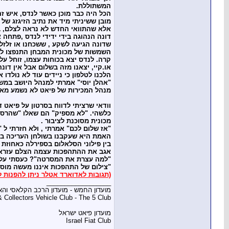
המשתוללת.
הכל היה כבר מוכן כאשר לנדס, איש ז
מובן ששיניתי מיד את נתיב הזיגזג של
אלא שהתוואי החדש לא נראה לצלם, בגל
דונה הנהוגה בידי ידידי לנדס ,פתחה 
שדונה הגיעה לשקע , ששכחנו או זלזל
השמשות של מכונית המבחן התנפצו לרסי
קרה. לנדס יצא בכוחות עצמו, זוחל על
או.קיי, יצאנו מזה בשלום אבל אין דו
הלכנו לטלפון כי ניידים עוד לא נולדו א
"אהלן יוסי" אמרתי למנהל היושב במש
מנהל המכירות של פיאט לא נשמע מאו
וודאי שרציתי לדווח בסרטון על פיאט 
כלשהי. "לא מספיק" הם שאלו "שהרסתם
מכונית מסוכנת לציבור .
"אז שלום לכם" אמרתי , ולא חזרתי ל 
האמת היא שעקבנו בשולחן העריכה בהי
בין פילוני הסלאלום בספירלה כאחוזת
אגב את ההתהפכות עצמה הצלם עזרא 
"למה עצרת את המסרטה"? כעסתי עלי
"צילום של התהפכות איננו מעשה מוסר
(תגובות לאדוארד אטלר ניתן להפנות ל
__________________
מועדון החמש - מועדון הרכב הקלאסי וה
& Collectors Vehicle Club - The 5 Club
מועדון פיאט ישראל
Israel Fiat Club