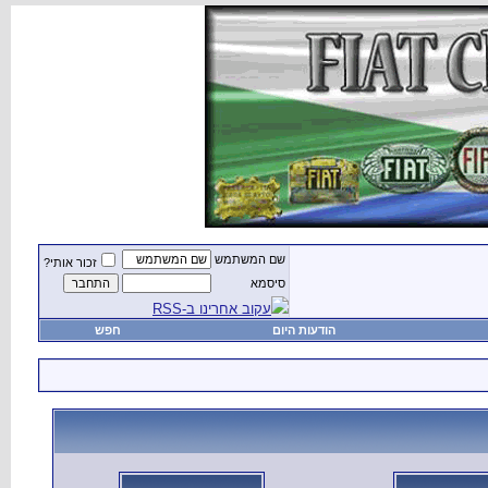
שם המשתמש
זכור אותי?
סיסמא
עקוב אחרינו ב-RSS
הודעות היום
חפש