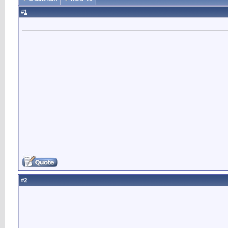
1
#
2
#