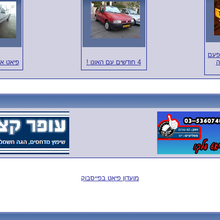
הפעם
ה
4 חודשים עם האונו !
פיאט אונו 45, .0
מועדון פיאט בפייסבוק