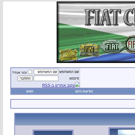
שם המשתמש
זכור אותי?
סיסמא
עקוב אחרינו ב-RSS
הודעות היום
חפש