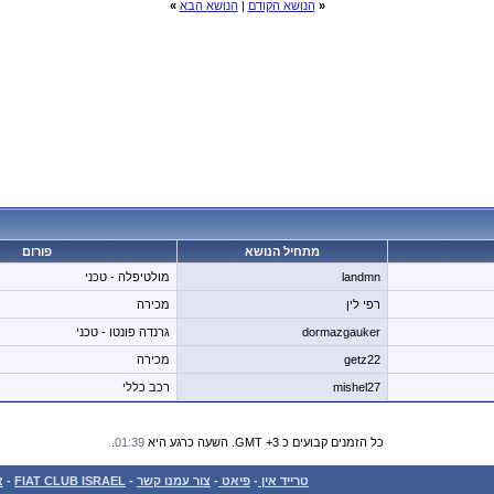
«
הנושא הקודם
|
הנושא הבא
»
מתחיל הנושא
פורום
landmn
מולטיפלה - טכני
רפי לין
מכירה
dormazgauker
גרנדה פונטו - טכני
getz22
מכירה
mishel27
רכב כללי
כל הזמנים קבועים כ GMT +3. השעה כרגע היא
01:39
.
טרייד אין
-
פיאט
-
צור עמנו קשר
-
FIAT CLUB ISRAEL
-
א