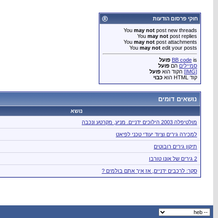
חוקי פרסום הודעות
You
may not
post new threads
You
may not
post replies
You
may not
post attachments
You
may not
edit your posts
is
BB code
פועל
סמיילים
הם
פועל
[IMG]
הקוד הוא
פועל
קוד HTML הוא
כבוי
נושאים דומים
נושא
מולטיפלה 2003 הילוכים ידניים. מניע, מקרטע ונכבה
למכירה גירים וציוד יעודי טכני לפיאט
תיקון גירים רובוטים
2 גירים של אונו טורבו
סקר: לרכבים ידניים, אז איך אתם בולמים ?