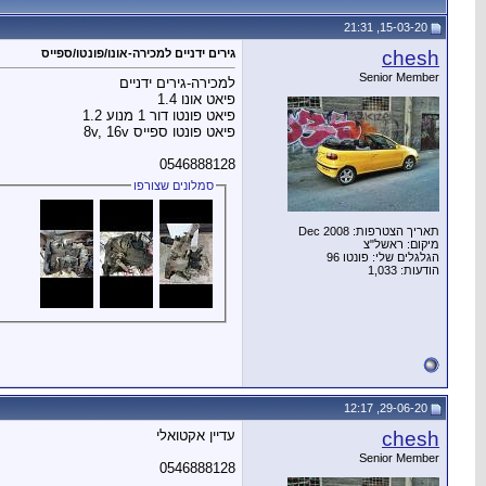
15-03-20, 21:31
chesh
גירים ידניים למכירה-אונו/פונטו/ספייס
Senior Member
למכירה-גירים ידניים
פיאט אונו 1.4
פיאט פונטו דור 1 מנוע 1.2
פיאט פונטו ספייס 8v, 16v
0546888128
סמלונים שצורפו
תאריך הצטרפות: Dec 2008
מיקום: ראשל"צ
הגלגלים שלי: פונטו 96
הודעות: 1,033
29-06-20, 12:17
chesh
עדיין אקטואלי
Senior Member
0546888128