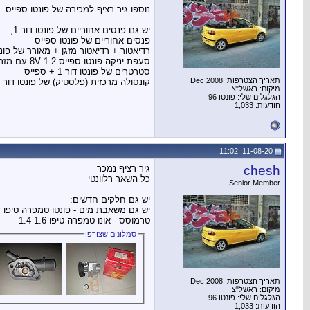
נוספו גיר רציף למכירה של פונטו ספייס
יש גם פנסים אחוריים של פונטו דור 1,
פנסים אחוריים של פונטו ספייס
רדיאטור + רדיאטור מזגן + מאורר של פונ
סעפת יניקה פונטו ספייס 1.2 8V עם מזרקים
סטרטרים של פונטו דור 1 + ספייס
תאריך הצטרפות: Dec 2008
קונסולה מרכזית (פלסטיק) של פונטו דור 1
מיקום: ראשל"צ
הגלגלים שלי: פונטו 96
הודעות: 1,033
11-08-20, 11:02
chesh
גיר רציף נמכר
כל השאר רלוונטי
Senior Member
יש גם חלקים חדשים:
יש גם משאבת מים - פונטו טמפרה טיפו דדר
טרמוסס - אונו טמפרה טיפו 1.4-1.6
סמלונים שצורפו
תאריך הצטרפות: Dec 2008
מיקום: ראשל"צ
הגלגלים שלי: פונטו 96
הודעות: 1,033