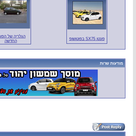
הגלריה של הפונ
פונטו SX75 בפוטושופ
החדשה
מודעות שרות