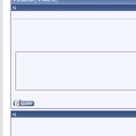
כלי נושא
הצג מצבים
1
#
2
#