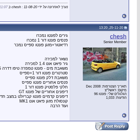
נערך לאחרונה על ידי chesh : 11-08-20 ב
11:07
25-11-20, 13:20
chesh
גירים לפונטו נמכרו
פנסים פונטו דור 1 נמכרו
Senior Member
רדיאטור+מזגן פונטו ספייס נמכר
נשאר למכירה
גיר פיאט אונו 1.4 למכירה
משאבת מים - פונטו טמפרה טיפו דדרה 1.6 כולל GT
סטרטרים פונטו דור 1+ספייס
משאבת דלק פונטו ספייס
פנסים אחוריים פונטו ספייס
תאריך הצטרפות: Dec 2008
חלקי פלסטיק פונטו דור 1
מיקום: ראשל"צ
דיפונים אחוריים של פונטו GT
הגלגלים שלי: פונטו 96
דיפונים קדמיים פונטו קבריולט במצב חד
הודעות: 1,033
קונסולת מזגן פיאט אונו MK1
ועוד הרבה