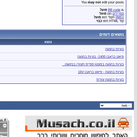
You
may not
edit your posts
is
BB code
פועל
סמיילים
הם
פועל
[IMG]
הקוד הוא
פועל
קוד HTML הוא
כבוי
נושאים דומים
נושא
בעיות בהנעה
פיאט בראבו 1400- בעיות בהנעה
בעיות בהנעה בפונטו ספייס תעזרו בבקשה...
בעיות בהנעה - פיאט בראבו 16V
בעיות בהנעה עזרה!