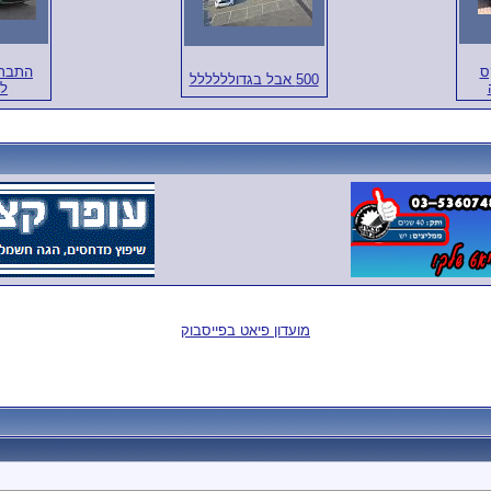
ס
התברס
500 אבל בגדולללללל
לפ
מועדון פיאט בפייסבוק