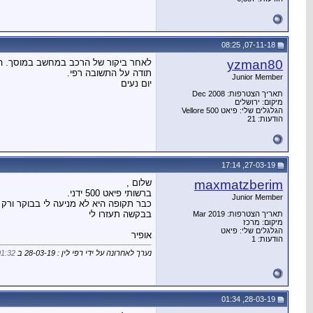
07-11-18, 08:25
yzman80
לאחר ביקור של הרכב במחשב במוסך. הבע
תודה על התשובה רפי.
Junior Member
יום נעים
תאריך הצטרפות: Dec 2008
מיקום: ירושלים
הגלגלים שלי: פיאט 500 Vellore
הודעות: 21
27-03-19, 17:14
maxmatzberim
שלום ,
ברשותי פיאט 500 ידני.
Junior Member
כבר תקופה היא לא מניעה לי בבוקר ורק א
בבקשה תעזרו לי
תאריך הצטרפות: Mar 2019
מיקום: מרכז
הגלגלים שלי: פיאט
אופיר
הודעות: 1
נערך לאחרונה על ידי רפי לין : 28-03-19 ב
01:32
28-03-19, 01:34