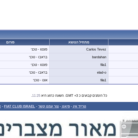
מתחיל הנושא
פורום
Carlos Tevez
פונטו - טכני
bardahan
בראבו - טכני
fila1
פונטו - טכני
elad-o
בראבו - טכני
fila1
אונו - טכני
כל הזמנים קבועים כ GMT +3. השעה כרגע היא
11:25
.
טרייד אין
-
פיאט
-
צור עמנו קשר
-
FIAT CLUB ISRAEL
-
א