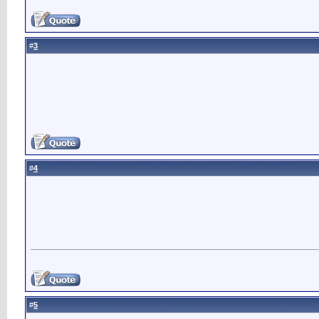
3
#
4
#
5
#