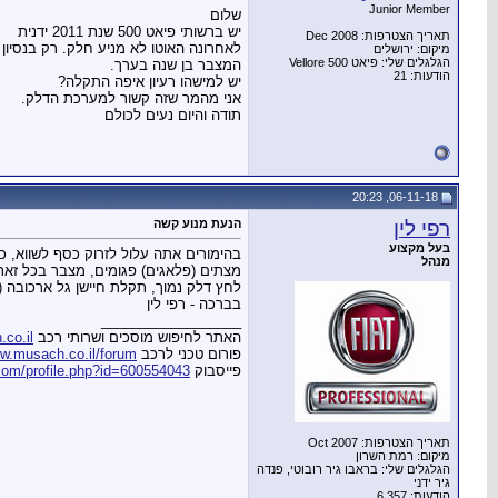
Junior Member
שלום
יש ברשותי פיאט 500 שנת 2011 ידנית
תאריך הצטרפות: Dec 2008
לאחרונה האוטו לא מניע חלק. רק בנסיון 
מיקום: ירושלים
הגלגלים שלי: פיאט 500 Vellore
המצבר בן שנה בערך.
הודעות: 21
יש למישהו רעיון איפה התקלה?
אני מהמר שזה קשור למערכת הדלק.
תודה והיום נעים לכולם
06-11-18, 20:23
רפי לין
הנעת מנוע קשה
בעל מקצוע
בהימורים אתה עלול לזרוק כסף לשווא, כ
מנהל
מצתים (פלאגים) פגומים, מצבר בכל זאת 
לחץ דלק נמוך, תקלת חיישן גל ארכובה (ק
בברכה - רפי לין
__________________
האתר לחיפוש מוסכים ושרותי רכב
co.il
פורום טכני לרכב
w.musach.co.il/forum
פייסבוק
com/profile.php?id=600554043
תאריך הצטרפות: Oct 2007
מיקום: רמת השרון
הגלגלים שלי: בראבו גיר רובוטי, פנדה
גיר ידני
הודעות: 6,357