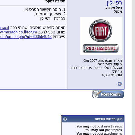
רפי לין
תשובה למקס
בעל מקצוע
1. הוסר הקישור הפרסומי.
מנהל
2. שאלתך סתמית.
בברכה - רפי לין
__________________
האתר לחיפוש מוסכים ושרותי רכב
co.il
פורום טכני לרכב
w.musach.co.il/forum
פייסבוק
com/profile.php?id=600554043
תאריך הצטרפות: Oct 2007
מיקום: רמת השרון
הגלגלים שלי: בראבו גיר רובוטי, פנדה
גיר ידני
הודעות: 6,357
חוקי פרסום הודעות
You
may not
post new threads
You
may not
post replies
You
may not
post attachments