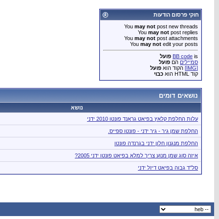
חוקי פרסום הודעות
You
may not
post new threads
You
may not
post replies
You
may not
post attachments
You
may not
edit your posts
is
BB code
פועל
סמיילים
הם
פועל
[IMG]
הקוד הוא
פועל
קוד HTML הוא
כבוי
נושאים דומים
נושא
עלות החלפת קלאץ בפיאט גראנד פונטו 2010 ידני
החלפת שמן גיר - גיר ידני - פונטו ספייס.
החלפת מנגנון חלון ידני בגרנדה פונטו
איזה סוג שמן מנוע צריך למלא בפיאט פונטו ידני 2005?
סל"ד גבוה בפיאט דיזל ידני