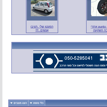
punto sx75 אחרי
הפונטו שלי..תגיבו
ה השקעה
אנשים..!!!
כלי נושא
הצג מצבים