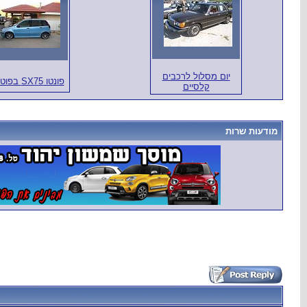
יום מסלול לרכבים
פונטו SX75 בפוטושופ
קלסיים
מודעות שרות