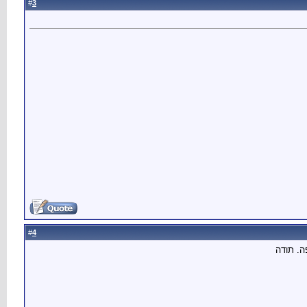
3
#
4
#
ה. תודה