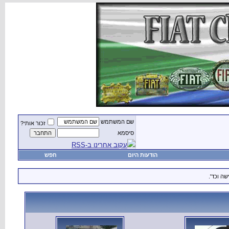
שם המשתמש
זכור אותי?
סיסמא
עקוב אחרינו ב-RSS
הודעות היום
חפש