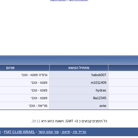
מתחיל הנושא
פורום
habub007
גרנדה פונטו - טכני
m1011409
פונטו - טכני
hydras
פונטו - טכני
Ilia12345
פונטו - טכני
aviw
מריאה - טכני
כל הזמנים קבועים כ GMT +3. השעה כרגע היא
20:11
.
טרייד אין
-
פיאט
-
צור עמנו קשר
-
FIAT CLUB ISRAEL
-
א