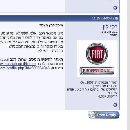
04-03-19, 11:15
רפי לין
מיסב לחץ מצמד
בעל מקצוע
איני מכונאי רכב, אלא חשמלאי ומזגניסט
מנהל
גם אם באמת צריך להסיר את גלגל התנופ
אני חושש שנפלת על מישהוא לא מקצועי א
באיזה מוסך והיכן נמצאת המכונית?
בברכה - רפי לין
__________________
האתר לחיפוש מוסכים ושרותי רכב
co.il
פורום טכני לרכב
w.musach.co.il/forum
פייסבוק
com/profile.php?id=600554043
תאריך הצטרפות: Oct 2007
מיקום: רמת השרון
הגלגלים שלי: בראבו גיר רובוטי, פנדה
גיר ידני
הודעות: 6,357