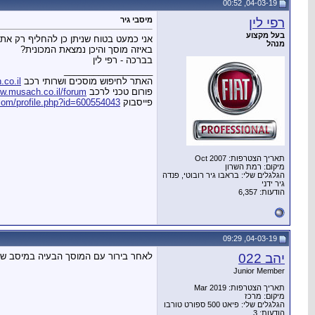
04-03-19, 00:52
רפי לין
מיסבי גיר
בעל מקצוע
אני כמעט בטוח שניתן כן להחליף רק את
מנהל
באיזה מוסך והיכן נמצאת המכונית?
בברכה - רפי לין
__________________
האתר לחיפוש מוסכים ושרותי רכב
co.il
פורום טכני לרכב
w.musach.co.il/forum
פייסבוק
com/profile.php?id=600554043
תאריך הצטרפות: Oct 2007
מיקום: רמת השרון
הגלגלים שלי: בראבו גיר רובוטי, פנדה
גיר ידני
הודעות: 6,357
04-03-19, 09:29
יהב 022
לאחר בירור עם המוסך הבעיה במיסב של
Junior Member
תאריך הצטרפות: Mar 2019
מיקום: מרכז
הגלגלים שלי: פיאט 500 ספורט טורבו
הודעות: 3