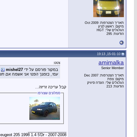
תאריך הצטרפות: Oct 2009
מיקום: ראשון לציון
הגלגלים שלי: HGT
הודעות: 295
15-01-10, 19:13
amimalka
צטט:
Senior Member
במקור פורסם על ידי
mishel27
עמי, בזמנך הפנוי אני אשמח אם תשי
תאריך הצטרפות: Dec 2007
מיקום: צפת
הגלגלים שלי: הונדה סיוויק
הודעות: 213
קבל עריכה זריזה...
סמלונים שצורפו
__________________
eugeot 205 1998 1.4 5'Dr - 2007-2008