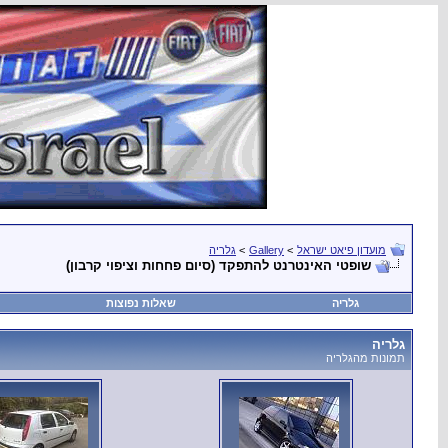
מועדון פיאט ישראל
>
Gallery
>
גלריה
שופטי האינטרנט להתפקד (סיום פחחות וציפוי קרבון)
גלריה
שאלות נפוצות
גלריה
תמונות מהגלריה