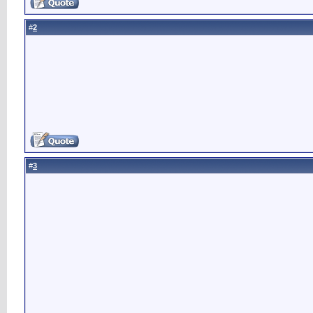
2
#
3
#