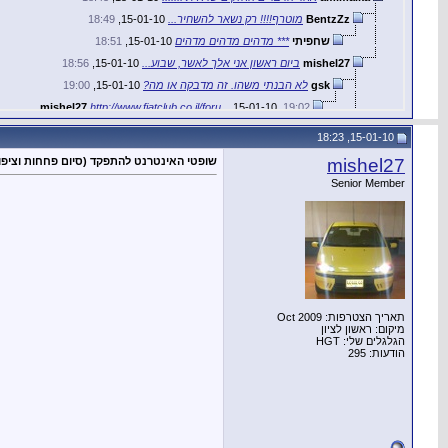
BentzZz
מוטרף!!!! רק נשאר להשחיר...
15-01-10,
18:49
שחפיתי
*** מדהים מדהים מדהים
15-01-10,
18:51
mishel27
ביום ראשון אני אלך לאשר, שבוע...
15-01-10,
18:56
gsk
לא הבנתי משהו. זה מדבקה או מה?
15-01-10,
19:00
mishel27
http://www.fiatclub.co.il/foru...
15-01-10,
19:02
mishel27
עמי, בזמנך הפנוי אני אשמח אם...
15-01-10,
19:01
15-01-10, 18:23
amimalka
קבל עריכה זריזה...
15-01-10,
19:13
mishel27
שופטי האינטרנט להתפקד (סיום פחחות וציפוי
עוד תגובות למטה העומק הנוכחי...
Senior Member
תאריך הצטרפות: Oct 2009
מיקום: ראשון לציון
הגלגלים שלי: HGT
הודעות: 295