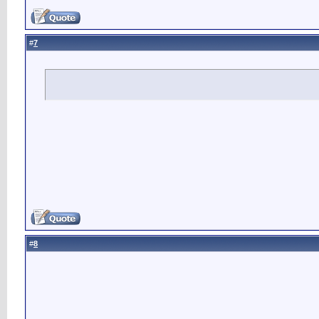
7
#
8
#