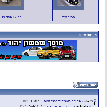
הרכב שלי
הפונטו החדשה של
מודעות שרות
mishel27
שופטי האינטרנט להתפקד (סיום...
15-01-10,
18:23
amimalka
אחד הדברים החזקים שראיתי..!!...
15-01-10,
18:43