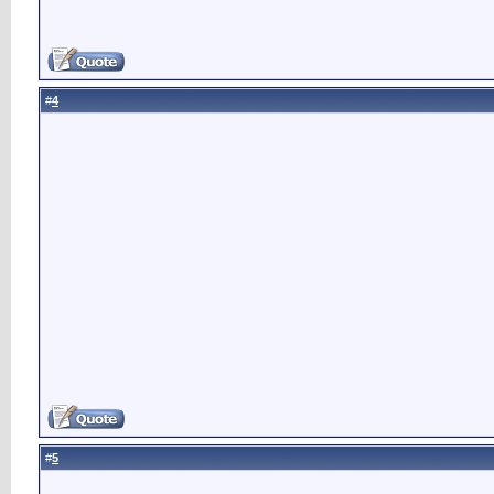
4
#
5
#