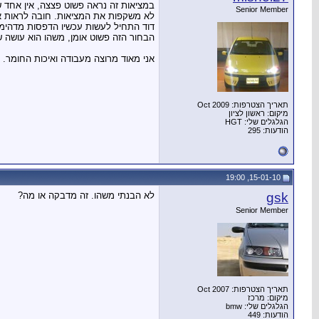
במציאות זה נראה פשוט פצצה, אין אחד 
Senior Member
לא משקפות את המציאות. חובה לראות את
דוד התחיל לעשות עכשיו הדפסות מדהימו
הבחור הזה פשוט אומן, משהו הוא עושה 
אני מאוד מרוצה מעבודה ואיכות החומר. 
תאריך הצטרפות: Oct 2009
מיקום: ראשון לציון
הגלגלים שלי: HGT
הודעות: 295
15-01-10, 19:00
gsk
לא הבנתי משהו. זה מדבקה או מה?
Senior Member
תאריך הצטרפות: Oct 2007
מיקום: מרכז
הגלגלים שלי: bmw
הודעות: 449