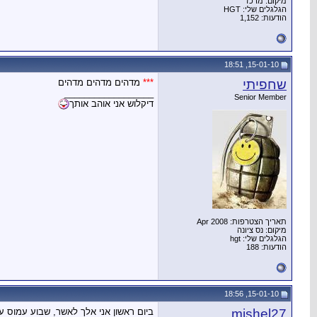
מיקום: מרכז
הגלגלים שלי: HGT
הודעות: 1,152
15-01-10, 18:51
שחפיתי
*
*
*
מדהים מדהים מדהים
__________________
Senior Member
דיקלוש אני אוהב אותך
תאריך הצטרפות: Apr 2008
מיקום: נס ציונה
הגלגלים שלי: hgt
הודעות: 188
15-01-10, 18:56
mishel27
ביום ראשון אני אלך לאשר, שבוע עמוס עב