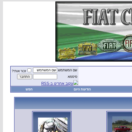
שם המשתמש
זכור אותי?
סיסמא
עקוב אחרינו ב-RSS
הודעות היום
חפש