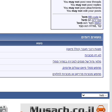
You
may not
post new threads
You
may not
post replies
You
may not
post attachments
You
may not
edit your posts
is
BB code
פועל
סמיילים
הם
פועל
[IMG]
הקוד הוא
פועל
קוד HTML הוא
כבוי
נושאים דומים
נושא
מצגת רכבי העבר (כולל פיאט)
לא רק מכוניות
מלאי גדול של פנסים למכירה במחיר סמלי
מחפש סמלי פיאט עגולים אדומים.
מחפש מכוניות פרוייקט או מכוניות לחלקים