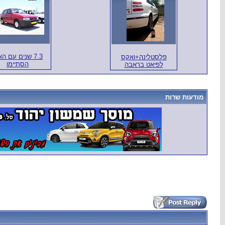
7.3 שנים עם הא
פלסטלינה+ואקס
הסתיימו
לפיאט בראבה
מודעות שרות