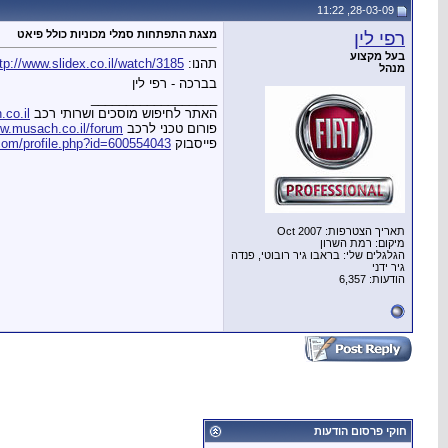
28-03-09, 11:22
רפי לין
מצגת התפתחות סמלי מכוניות כולל פיאט
בעל מקצוע
תהנו:
http://www.slidex.co.il/watch/3185/׳¡׳׳
מנהל
בברכה - רפי לין
__________________
האתר לחיפוש מוסכים ושרותי רכב
co.il
פורום טכני לרכב
w.musach.co.il/forum
פייסבוק
com/profile.php?id=600554043
תאריך הצטרפות: Oct 2007
מיקום: רמת השרון
הגלגלים שלי: בראבו גיר רובוטי, פנדה
גיר ידני
הודעות: 6,357
חוקי פרסום הודעות