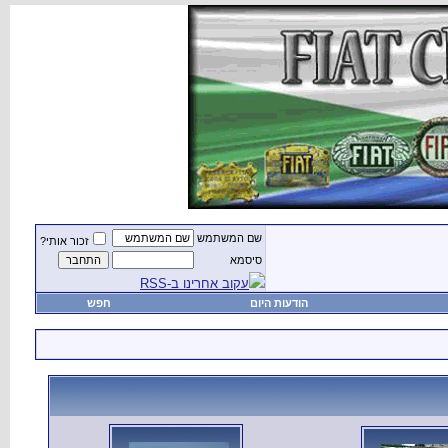
שם המשתמש
זכור אותי?
סיסמא
עקוב אחרינו ב-RSS
הודעות היום
חפש