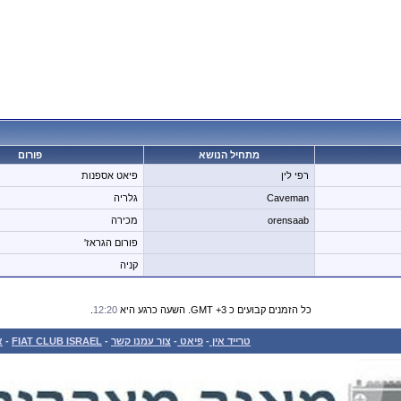
מתחיל הנושא
פורום
רפי לין
פיאט אספנות
Caveman
גלריה
orensaab
מכירה
פורום הגראז'
קניה
כל הזמנים קבועים כ GMT +3. השעה כרגע היא
12:20
.
טרייד אין
-
פיאט
-
צור עמנו קשר
-
FIAT CLUB ISRAEL
-
א