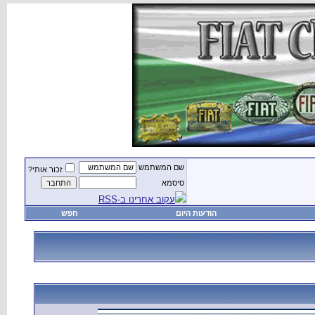
שם המשתמש
זכור אותי?
סיסמא
עקוב אחרינו ב-RSS
הודעות היום
חפש