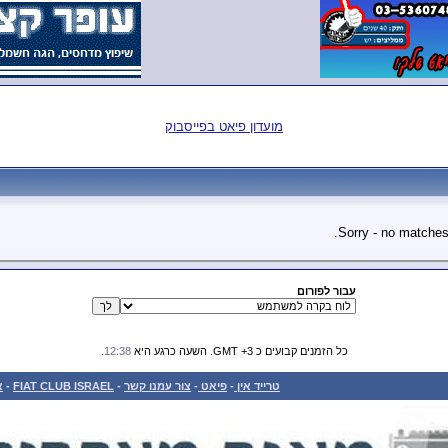
מועדון פיאט בפייסבוק
Sorry - no matches.
עבור לפורום
כל הזמנים קבועים כ GMT +3. השעה כרגע היא
12:38
.
טרייד אין
-
פיאט
-
צור עמנו קשר
-
FIAT CLUB ISRAEL
-
א