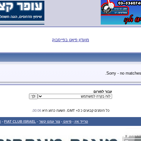
מועדון פיאט בפייסבוק
Sorry - no matches.
עבור לפורום
כל הזמנים קבועים כ GMT +3. השעה כרגע היא
00:06
.
טרייד אין
-
פיאט
-
צור עמנו קשר
-
FIAT CLUB ISRAEL
-
א