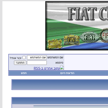
שם המשתמש
זכור אותי?
סיסמא
עקוב אחרינו ב-RSS
הודעות היום
חפש