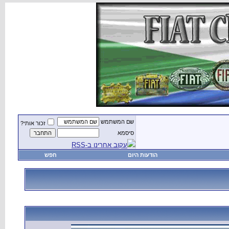
שם המשתמש
זכור אותי?
סיסמא
עקוב אחרינו ב-RSS
הודעות היום
חפש