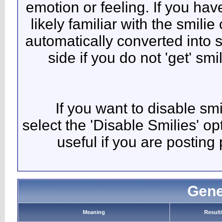
emotion 
likely 
automati
side 
If 
select th
use