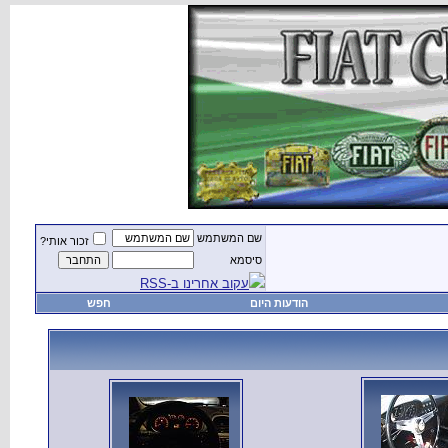
שם המשתמש
זכור אותי?
סיסמא
עקוב אחרינו ב-RSS
הודעות היום
חפש