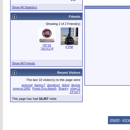
Show All Statistics
Friends
Showing 2 of 2 Friend(s)
צביקה
שחרון
קרבורטור
Show All Friends
Recent Visitors
The last 10 visitor(s) to this page were:
avioved
danixs7
davidmzr
dekel
dennis
omeroz1992
Punto Evo Abarth
Sharky
shay11
ליאור23
This page has had
16,457
visits
רכיון
-
למעלה