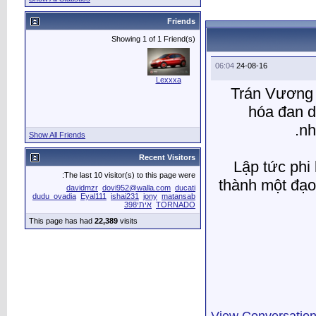
Show All Friends
The last 10 vis
davidmzr
do
dudu_ovadia
Eyal111
This page has had
22,3