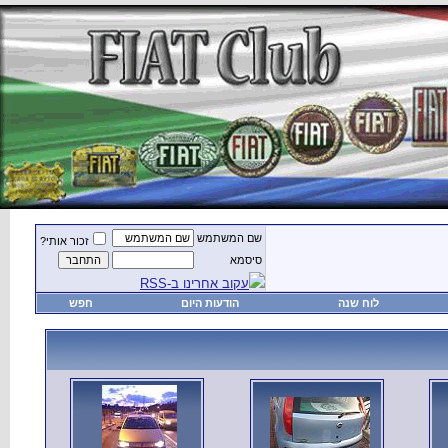
זכור אותי?
חפש