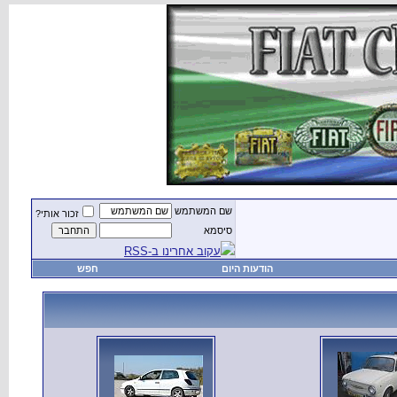
שם המשתמש
זכור אותי?
סיסמא
עקוב אחרינו ב-RSS
הודעות היום
חפש