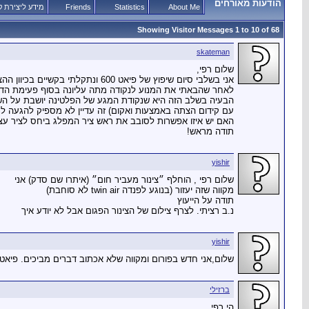
הודעות מאורחים
About Me
Statistics
Friends
מידע ליצירת 
Showing Visitor Messages 1 to
10
of
68
skateman
שלום רפי,
אני בשלבי סיום שיפוץ של פיאט 600 ונתקלתי בקשיים בכיוון ההצתה.
לאחר שהבאתי את המנוע לנקודה מתה עליונה בסוף פעימת הדחי
הבעיה בשלב הזה היא שנקודת המגע של הפלטינה יושבת על השט
עם קידום הצתה באמצעות ואקום) זה עדיין לא מספיק להגעה ל
האם יש איזו אפשרות לסובב את ראש ציר המפלג ביחס לציר עצמ
תודה מראש!
yishir
שלום רפי , הוחלף ״צינור מעביר חום״ (איתרו שם סדק) אני
מקווה שזה יעזור (בנוגע לפנדה twin air לא סוחבת)
תודה על הייעוץ
נ.ב רציתי. לצרף צילום של הצינור הפגום אבל לא יודע איך
yishir
שלום,אני חדש בפורום ומקווה שלא אכתוב דברים מביכים. פיאט פנדה twin air לא סוחבת בצורה רצינית+הודעת מנוע בדש בור
ברזילי
הי רפי,