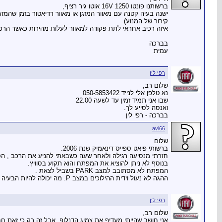
ברשותנו פונטו 1250 16V אוטו גיר רציף,
ישנה בעיה קטנה עם מאוור המזגן או מאוור רדיאטור בזמן שהמ
קירור של המנוע)
איזה רכיב אחראי לתת פקודה למאוור לעלות מהירות כאשר הרכ
בברכה
עמית
רפי לין
שלום רב,
נא טלפן אלי לנייד 050-5853422
שבו אני תמיד זמין עד לשעה 22.00
ואנסה לסייע לך.
בברכה - רפי לין
avi66
שלום
ברשותי פיאט ספייס דינאמיק שנת 2006.
חזרתי מנסיעה רגילה ולאחר שעה כשבאתי להניע את הרכב , הסו
בנוסף לא ניתן להוציא את המפתח והוא תקוע בסוויץ.
המפתח לא מסתובב למצב PARK בשביל לצאת .
ההגה לא נעול וידית ההילוכים במצב P. מה יכולה להיות הבעיה והפיתרון שלה? תודה
רפי לין
שלום רב,
אני חושב שהייתי מעדיף את צמיג הדנלופ, אבל זה רק כי זאת חב