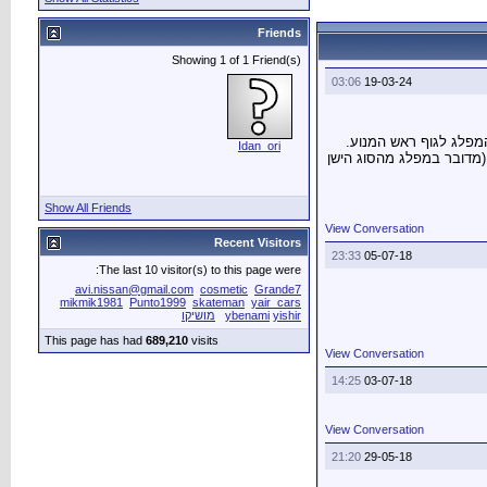
Friends
Showing 1 of 1 Friend(s)
03:06
19-03-24
מפלג לגוף ראש המנוע.
Idan_ori
(מדובר במפלג מהסוג הישן
Show All Friends
View Conversation
Recent Visitors
23:33
05-07-18
The last 10 visitor(s) to this page were:
avi.nissan@gmail.com
cosmetic
Grande7
mikmik1981
Punto1999
skateman
yair_cars
yishir
ybenami
מושיקו
This page has had
689,210
visits
View Conversation
14:25
03-07-18
View Conversation
21:20
29-05-18