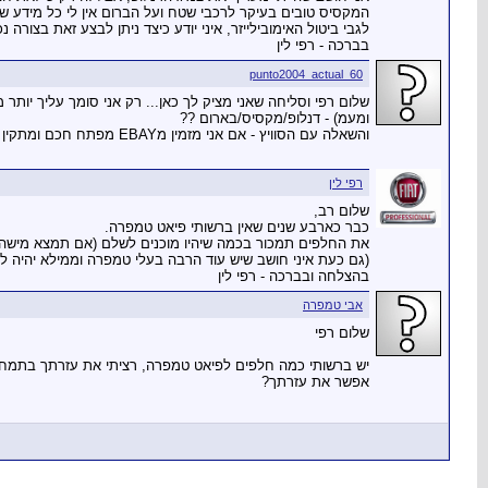
המקסיס טובים בעיקר לרכבי שטח ועל הברום אין לי כל מידע שה
לגבי ביטול האימובילייזר, איני יודע כיצד ניתן לבצע זאת בצורה נכ
בברכה - רפי לין
punto2004_actual_60
ומעמ) - דנלופ/מקסיס/בארום ??
והשאלה עם הסוויץ - אם אני מזמין מEBAY מפתח חכם ומתקין עצמאית , מה הפתרון לאימבולייזר? (להדביק את הציפ לאנטנה או לבטל את האימובילייזר ?)
רפי לין
שלום רב,
כבר כארבע שנים שאין ברשותי פיאט טמפרה.
את החלפים תמכור בכמה שיהיו מוכנים לשלם (אם תמצא מישהוא
(גם כעת איני חושב שיש עוד הרבה בעלי טמפרה וממילא יהיה ל
בהצלחה ובברכה - רפי לין
אבי טמפרה
שלום רפי
יש ברשותי כמה חלפים לפיאט טמפרה, רציתי את עזרתך בתמחור
אפשר את עזרתך?