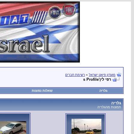
מועדון פיאט ישראל
>
רשימת חברים
רפי לין's Profile
גלריה
שאלות נפוצות
גלריה
תמונות מהגלריה