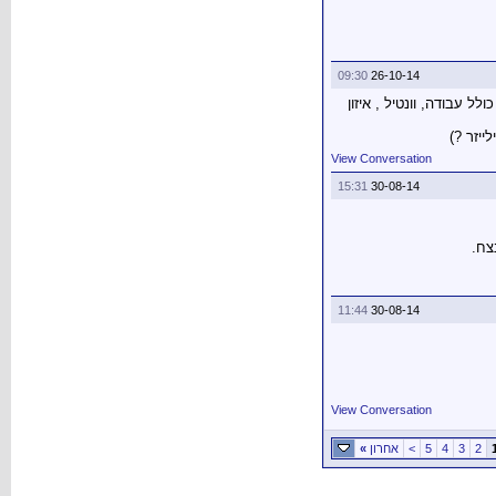
09:30
26-10-14
 לך כאן... רק אני סומך עליך יותר מאשר מי שכותב לי תשובות בפורום... איזה צמיג הייתה לוקח לפונטו (כולם 1000 שח כולל עבודה, וונטיל , איזון
View Conversation
15:31
30-08-14
צח.
11:44
30-08-14
View Conversation
2
3
4
5
>
אחרון
»