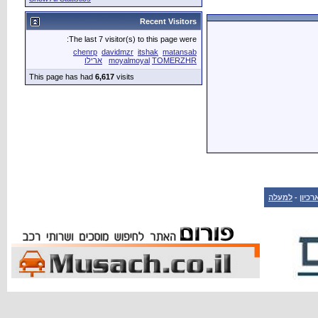
Recent Visitors
The last 7 visitor(s) to this page were:
chenrp
davidmzr
itshak
matansab
TOMERZHR
moyalmoyal
ארילו
This page has had
6,617
visits
רכיון
-
למעלה