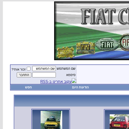
שם המשתמש
זכור אותי?
סיסמא
עקוב אחרינו ב-RSS
הודעות היום
חפש