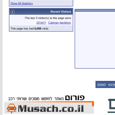
Show All Statistics
Recent Visitors
The last 3 visitor(s) to this page were:
davidmzr
Cabman
ליאור23
This page has had
6,066
visits
רכיון
-
למעלה