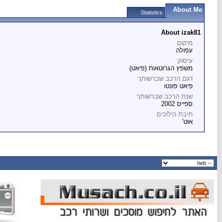
About Me
Statistics
About izak81
מיקום
עפולה
עיסוק
משפץ הגרוטאות (פיאט)
דגם הרכב שברשותך
פיאט פונטו
שנת הרכב שברשותך
ספייס 2002
תיבת הילוכים
אוט'