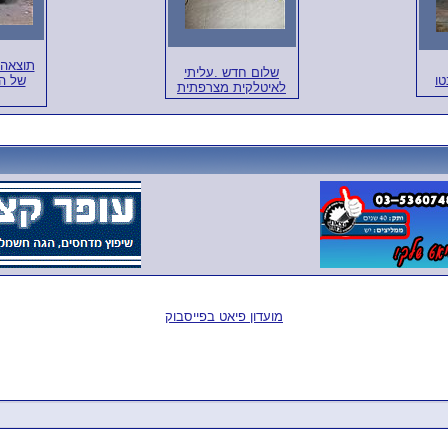
שלום חדש .עליתי
טו
של ה
לאיטלקית מצרפתית
מועדון פיאט בפייסבוק