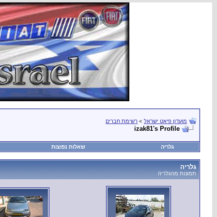
מועדון פיאט ישראל
>
רשימת חברים
izak81's Profile
גלריה
שאלות נפוצות
גלריה
תמונות מהגלריה