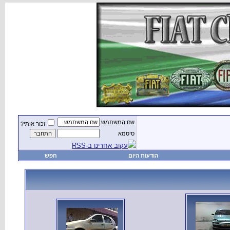
שם המשתמש
זכור אותי?
סיסמא
עקוב אחרינו ב-RSS
הודעות היום
חפש