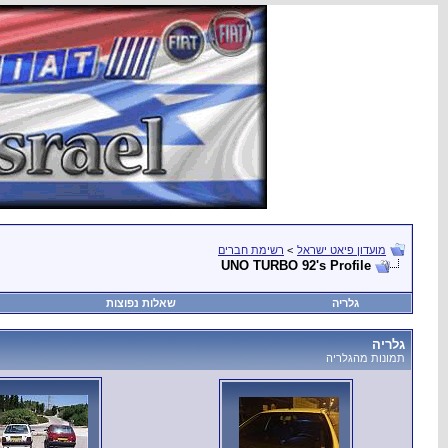
מועדון פיאט ישראל
>
רשימת חברים
UNO TURBO 92's Profile
גלריה
שאלות נפוצות
גלריה
תמונות מהגלריה