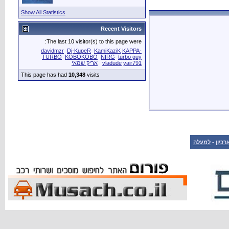
Show All Statistics
Recent Visitors
The last 10 visitor(s) to this page were:
davidmzr
Dj-KupeR
KamiKaziK
KAPPA-
TURBO
KOBOKOBO
NIRG
turbo guy
yair791
vladude
אריק שמאי
This page has had
10,348
visits
רכיון
-
למעלה