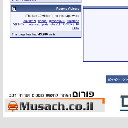
Recent Visitors
The last 10 visitor(s) to this page were:
davidmzr
dohof2
gibson9655
Halstead
TOMERZHR
shay11
plats
matansab
מאפיונר
שחרון
This page has had
43,286
visits
רכיון
-
למעלה