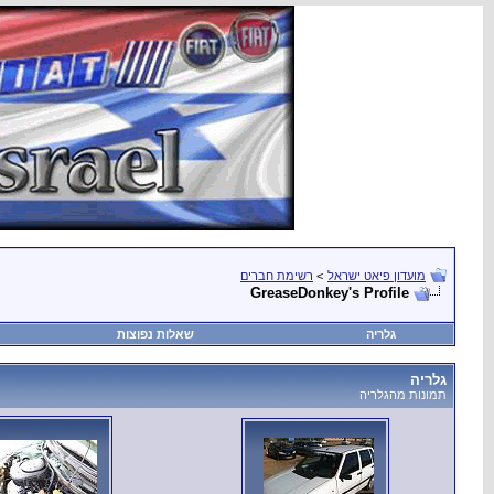
מועדון פיאט ישראל
>
רשימת חברים
GreaseDonkey's Profile
גלריה
שאלות נפוצות
גלריה
תמונות מהגלריה