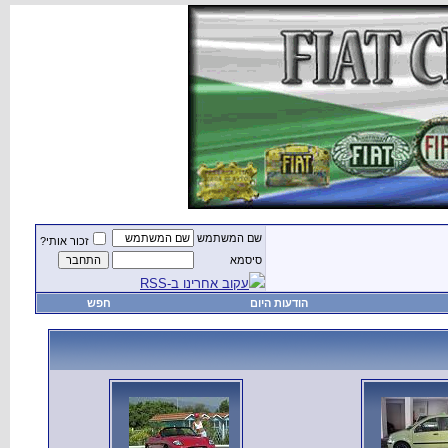
שם המשתמש
זכור אותי?
סיסמא
עקוב אחרינו ב-RSS
הודעות היום
חפש