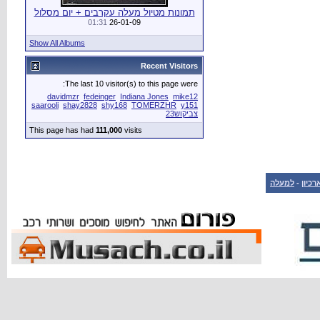
תמונות מטיול מעלה עקרבים + יום מסלול
01:31
26-01-09
Show All Albums
Recent Visitors
The last 10 visitor(s) to this page were:
davidmzr
fedeinger
Indiana Jones
mike12
saarooli
shay2828
shy168
TOMERZHR
y151
צביקוש23
This page has had
111,000
visits
רכיון
-
למעלה