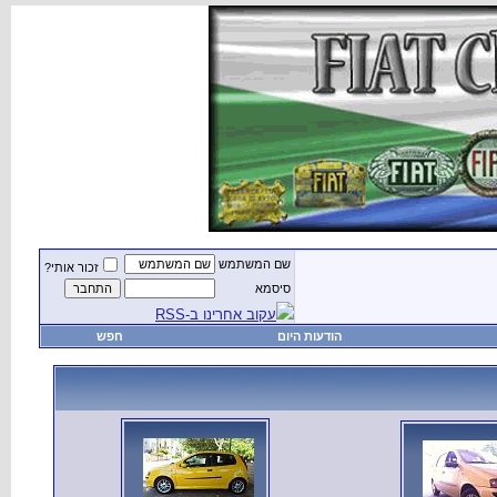
שם המשתמש
זכור אותי?
סיסמא
עקוב אחרינו ב-RSS
הודעות היום
חפש