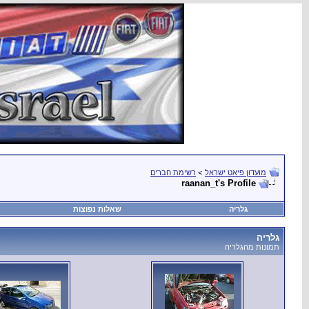
מועדון פיאט ישראל
>
רשימת חברים
raanan_t's Profile
גלריה
שאלות נפוצות
גלריה
תמונות מהגלריה