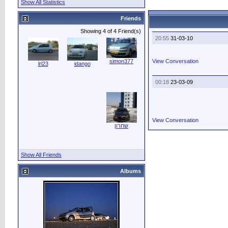
Show All Statistics
Friends
Showing 4 of 4 Friend(s)
20:55
31-03-10
simon377
View Conversation
lrl23
idango
00:18
23-03-09
View Conversation
שחרון
Show All Friends
Albums