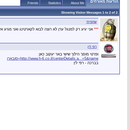
הודעות מאורחים
Friends
Statistics
About Me
Showing Visitor Messages 1 to
2
of
2
שחפיתי
*
*
*
אני יגיע רק למנגל ערן לא רוצה לבוא לקארטינג ואני מגיע אי
רפי לין
ופרטי מוסך הילוך שישי באר יעקוב כאן:
http://www.h-6.co.il/centerDetails.a...=5&name=סובארו
בברכה - רפי לין