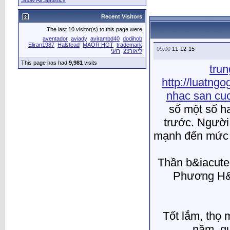
Show All Statistics
The last 10 vis
aventador
avia
Eliran1987
Halstead
This page has had
9,981