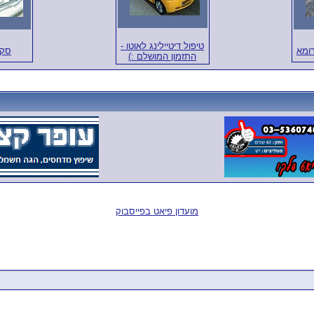
טיפול דיטיילינג לאוטו -
רומא
סקס
התזמון המושלם :)
מועדון פיאט בפייסבוק