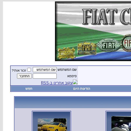
שם המשתמש
זכור אותי?
סיסמא
עקוב אחרינו ב-RSS
הודעות היום
חפש