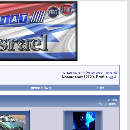
מועדון פיאט ישראל
>
רשימת חברים
Noamganon1212's Profile
גלריה
שאלות נפוצות
גלריה
תמונות מהגלריה