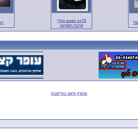
punto sx75 אחרי
לי
ה!
הרבה השקעה
מועדון פיאט בפייסבוק