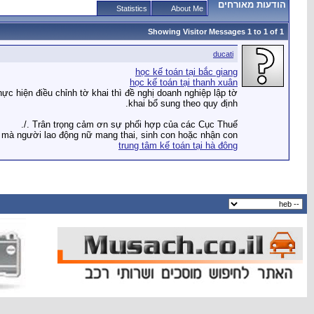
הודעות מאורחים
Statistics
About Me
Showing Visitor Messages 1 to
1
of
1
ducati
học kế toán tại bắc giang
học kế toán tại thanh xuân
n điều chỉnh tờ khai thì đề nghị doanh nghiệp lập tờ
khai bổ sung theo quy định.
Trân trọng cảm ơn sự phối hợp của các Cục Thuế ./.
i mà người lao động nữ mang thai, sinh con hoặc nhận con
trung tâm kế toán tại hà đông