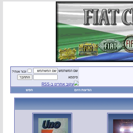
שם המשתמש
זכור אותי?
סיסמא
עקוב אחרינו ב-RSS
הודעות היום
חפש