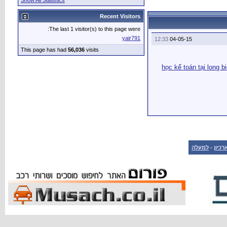
Show All Statistics
Recent Visitors
The last 1 visitor(s) to this page were:
yair791
12:33
04-05-15
This page has had
56,036
visits
học kế toán tại long b
למעלה
-
רכיון