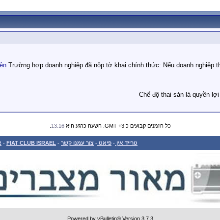
iên
Trường hợp doanh nghiệp đã nộp tờ khai chính thức: Nếu doanh nghiệp thực hiệ
Chế độ thai sản là quyền lợ
.
13:16
כל הזמנים קבועים כ GMT +3. השעה כרגע היא
א
-
FIAT CLUB ISRAEL
-
צור עמנו קשר
-
פיאט
-
טרייד אין
Powered by vBulletin® Version 3.7.3