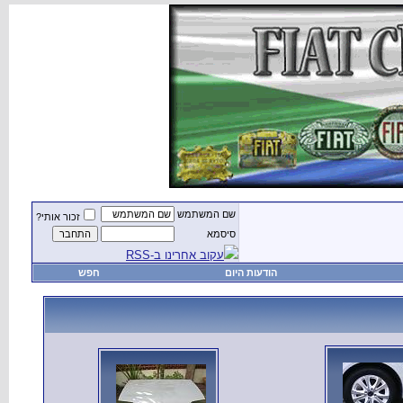
שם המשתמש
זכור אותי?
סיסמא
עקוב אחרינו ב-RSS
הודעות היום
חפש