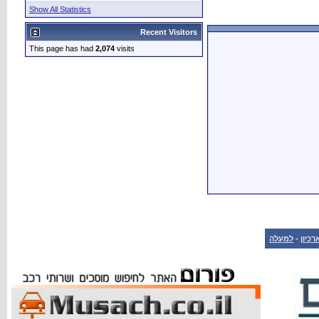
Show All Statistics
Recent Visitors
This page has had
2,074
visits
רכיון
-
למעלה