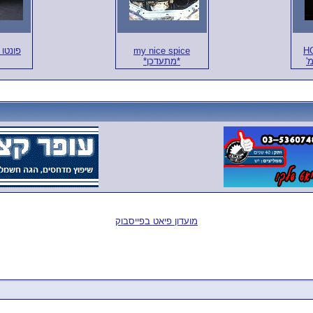
 שלי HGT
my nice spice
פונטו 
*מתעדכן*
מועדון פיאט בפייסבוק