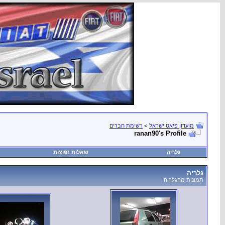
מועדון פיאט ישראל
>
רשימת חברים
ranan90's Profile
גלריה
שאלות נפוצות
גלריה
תמונות מהגלריה