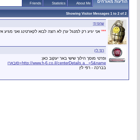
הודעות מאורחים
Friends
Statistics
About Me
Showing Visitor Messages 1 to
2
of
2
שחפיתי
*
*
*
אני יגיע רק למנגל ערן לא רוצה לבוא לקארטינג ואני מגיע אי
רפי לין
ופרטי מוסך הילוך שישי באר יעקוב כאן:
http://www.h-6.co.il/centerDetails.a...=5&name=סובארו
בברכה - רפי לין