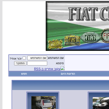
שם המשתמש
זכור אותי?
סיסמא
עקוב אחרינו ב-RSS
הודעות היום
חפש