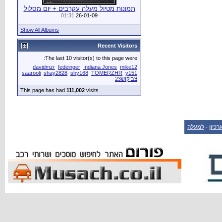
תמונות מטיול מעלה עקרבים + יום מסלול
01:31
26-01-09
Show All Albums
Recent Visitors
The last 10 visitor(s) to this page were:
davidmzr
fedeinger
Indiana Jones
mike12
saarooli
shay2828
shy168
TOMERZHR
y151
צביקוש23
This page has had
111,002
visits
רכיון
-
למעלה