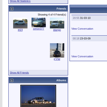
Show All Statistics
Friends
Showing 4 of 4 Friend(s)
20:55
31-03-10
simon377
View Conversation
lrl23
idango
00:18
23-03-09
View Conversation
שחרון
Show All Friends
Albums