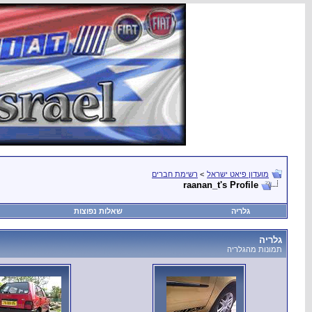
מועדון פיאט ישראל
>
רשימת חברים
raanan_t's Profile
גלריה
שאלות נפוצות
גלריה
תמונות מהגלריה