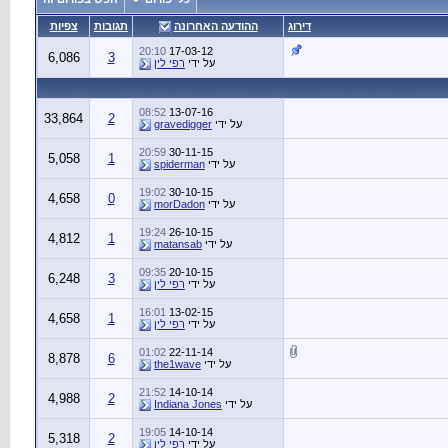
דירוג
ההודעה האחרונה
תגובות
צפיות
20:10
17-03-12
6,086
3
על ידי
רפי לין
08:52
13-07-16
33,864
2
על ידי
gravedigger
20:59
30-11-15
5,058
1
על ידי
spiderman
19:02
30-10-15
4,658
0
על ידי
morDadon
19:24
26-10-15
4,812
1
על ידי
matansab
09:35
20-10-15
6,248
3
על ידי
רפי לין
16:01
13-02-15
4,658
1
על ידי
רפי לין
01:02
22-11-14
8,878
6
על ידי
the1wave
21:52
14-10-14
4,988
2
על ידי
Indiana Jones
19:05
14-10-14
5,318
2
על ידי
רפי לין