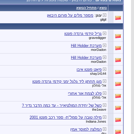
נושא
/
מתחיל הנושא
עוגן:
מספר מלים על פורום היבואן
gilgil
גריל קידמי גרנדה פונטו
gravedigger
מערכת Hill Holder
morDadon
מערכת Hill Holder
morDadon
פיאט פונטו איבו
shay14144
מגן תחתון ליד גלגל ימני קידמי גרנדה פונטו
אלי מתלון
פלג לצמת אור אחורי
אלי מתלון
כשל של יחידת המולטיאייר - עד כמה הדבר נדיר ?
the1wave
מילה טובה על סמל"ת- ספר רכב פונטו 2001
Indiana Jones
המלצה למוסך אמין
dru