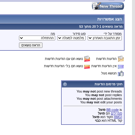
הצג אפשרויות
מראה נושאים 1 ל 20 מתוך 53
מסודר על ידי
סוג סידור
מה
הודעות חדשות
נושא חם עם הודעות חדשות
אין הודעות חדשות
נושא חם בלי הודעות חדשות
הנושא נעול
חוקי פרסום הודעות
You
may not
post new threads
You
may not
post replies
You
may not
post attachments
You
may not
edit your posts
is
BB code
פועל
סמיילים
הם
פועל
[IMG]
הקוד הוא
פועל
קוד HTML הוא
כבוי