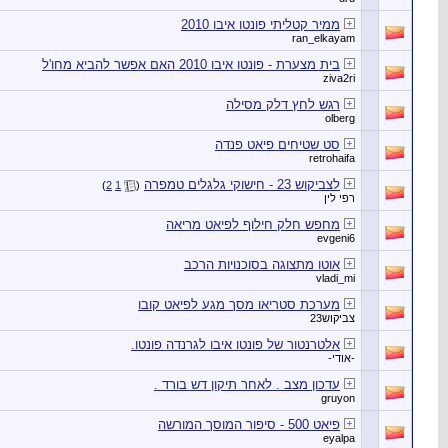
ממיר קטליתי פונטו איבו 2010
ran_elkayam
בית מצערת - פונטו איבו 2010 האם אפשר להביא מחו'ל
ziva2ri
רגש לחץ דלק מסילה
olberg
סט שטיחים פיאט פנדה
retrohaifa
לצביקוש 23 - חישוקי גלגלים טמפרה
)
2
1
(
רפי לין
מחפש חלק חילוף לפיאט מריאה
evgeni6
אוטו מתצוגה בסוכנויות הרכב
vladi_mi
מערכת סטריאו מסך מגע לפיאט קובו
צביקוש23
אלטרנטור של פונטו איבו לגרנדה פונטו.
-אודי-
עדכון מצב . לאחר תיקון דש בורד .
gruyon
פיאט 500 - סיפור המוסך המורשה
eyalpa