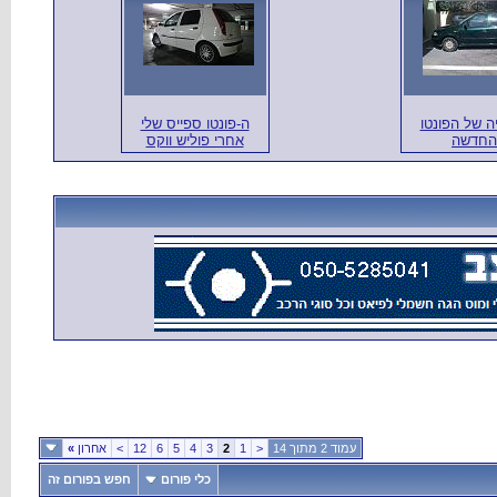
ה של הפונטו
ה-פונטו ספייס שלי
החדשה
אחרי פוליש ווקס
עמוד 2 מתוך 14
<
1
2
3
4
5
6
12
>
אחרון
»
כלי פורום
חפש בפורום זה