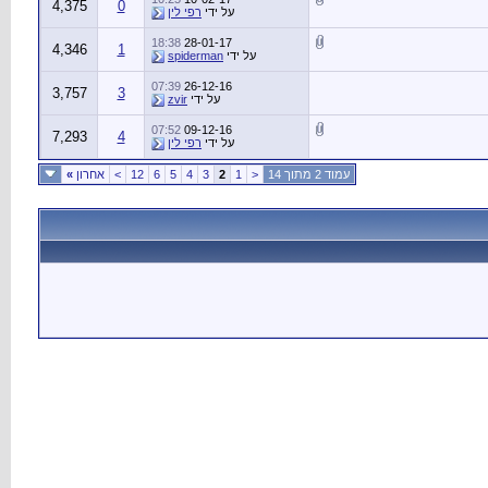
4,375
0
על ידי
רפי לין
18:38
28-01-17
4,346
1
על ידי
spiderman
07:39
26-12-16
3,757
3
על ידי
zvir
07:52
09-12-16
7,293
4
על ידי
רפי לין
עמוד 2 מתוך 14
<
1
2
3
4
5
6
12
>
אחרון
»