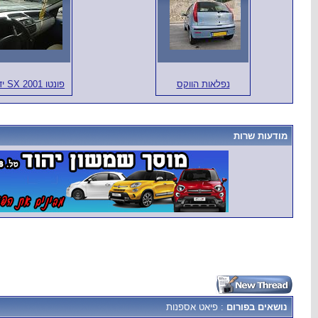
נפלאות הווקס
פונטו SX 2001 ידנית
מודעות שרות
נושאים בפורום
: פיאט אספנות