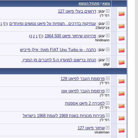
נושא
/
מתחיל הנושא
עוגן:
דרושים בעלי פיאט 127
רפי לין
עוגן:
ענתיקות בדרכים...תצפיות על פיאט נטושים ומיוחדים
1
(
צביקוש23
עוגן:
פרויקיט שיחזור פיאט 500 1964
)
3
2
1
(
hindinann
עוגן:
כתבה - FIAT Uno Turbo ie מאת: אילן פייביש
עוגן:
הנחה ברישום למועדון ה-5 לחברים מן המניין.
gilgil
פרסומת העבר לפיאט 128
רפי לין
פרסומת העבר לפיאט אונו
רפי לין
למכירה 2 פיאט אספנות
רפי לין
מכירות מכוניות בשנת 1969 לעומת 1968 בישראל
רפי לין
שחזור פיאט 127
skateman