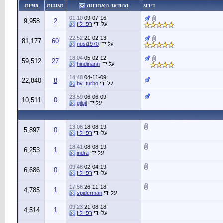
דירוג
ההודעה האחרונה
תגובות
צפיות
01:10
09-07-16
9,958
2
על ידי
רפי לין
22:52
21-02-13
81,177
60
על ידי
nusi1970
18:04
05-02-12
59,512
27
על ידי
hindinann
14:48
04-11-09
22,840
8
על ידי
bv_turbo
23:59
06-06-09
10,511
0
על ידי
gilgil
13:06
18-08-19
5,897
0
על ידי
רפי לין
18:41
08-08-19
6,253
1
על ידי
indra
09:48
02-04-19
6,686
0
על ידי
רפי לין
17:56
26-11-18
4,785
1
על ידי
spiderman
09:23
21-08-18
4,514
1
על ידי
רפי לין