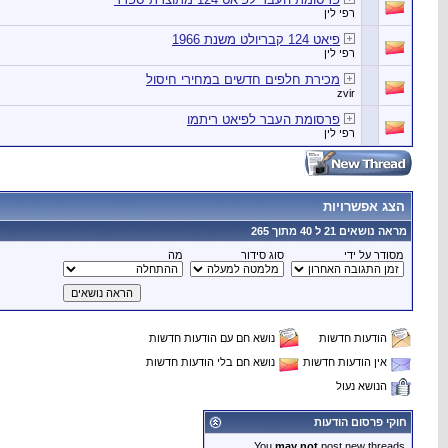
רפי לין
פיאט 124 קבריולט משנת 1966
רפי לין
מכירת חלפים חדשים במחירי חיסול
zvir
פרסומת העבר לפיאט ריתמו
רפי לין
הצג אפשרויות
מראה נושאים 21 ל 40 מתוך 265
מסודר על ידי
סוג סידור
מה
הודעות חדשות
נושא חם עם הודעות חדשות
אין הודעות חדשות
נושא חם בלי הודעות חדשות
הנושא נעול
חוקי פרסום הודעות
You
may not
post new threads