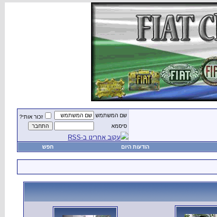
שם המשתמש
זכור אותי?
סיסמא
עקוב אחרינו ב-RSS
הודעות היום
חפש