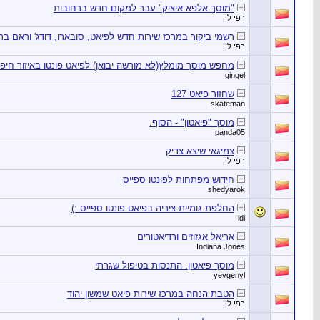
"מוסך אלפא איציק" עבר למקום חדש ברחובות
רפי לין
רשמי ביקור במרכז שירות חדש לפיאט, סובארו, דודג' וראם בר
רפי לין
מחפש מוסך מומלץ(לא מורשה יבואן) לפיאט פונטו באיזור חיפה
gingel
שחזור פיאט 127
skateman
מוסך "פיאטון" - הסוף.
panda05
צמיגאי שיצא צדיק
רפי לין
חידוש מפתחות לפונטו ספייס
shedyarok
החלפת גומיית ציריה בפיאט פונטו ספייס :)
idi
אריאל אגזוזים ורדיאטורים
Indiana Jones
מוסך פיאטון. התנסות בטיפול שגרתי
yevgenyl
הטבת הנחה במרכז שירות פיאט שמשון יהוד
רפי לין