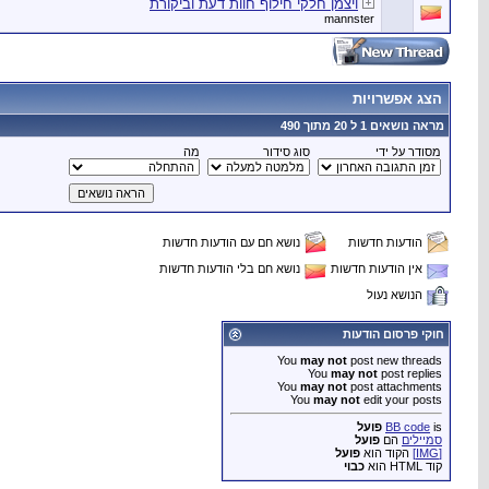
ויצמן חלקי חילוף חוות דעת וביקורת
mannster
הצג אפשרויות
מראה נושאים 1 ל 20 מתוך 490
מסודר על ידי
סוג סידור
מה
הודעות חדשות
נושא חם עם הודעות חדשות
אין הודעות חדשות
נושא חם בלי הודעות חדשות
הנושא נעול
חוקי פרסום הודעות
You
may not
post new threads
You
may not
post replies
You
may not
post attachments
You
may not
edit your posts
is
BB code
פועל
סמיילים
הם
פועל
[IMG]
הקוד הוא
פועל
קוד HTML הוא
כבוי