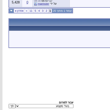
08:30
05-07-17
5,428
0
על ידי
mannster
עמוד 1 מתוך 25
1
2
3
4
5
11
>
אחרון
»
עבור לפורום