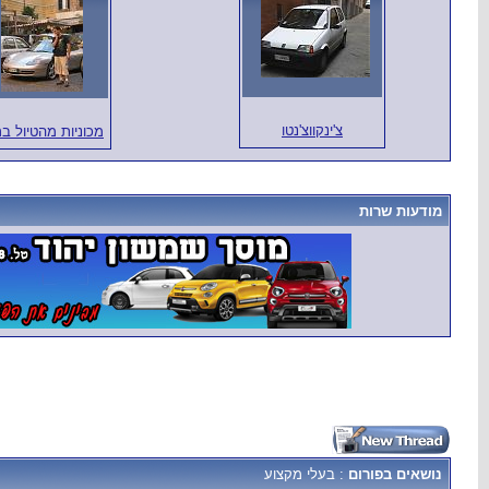
צ'ינקווצ'נטו
מכוניות מהטיול ב
מודעות שרות
נושאים בפורום
: בעלי מקצוע