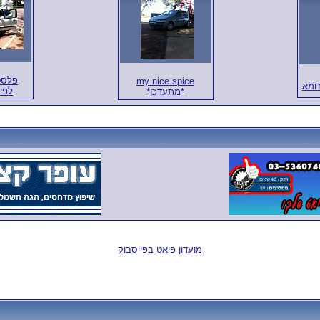
פלסט
my nice spice
רומא
לפי
*מתעדכן*
מועדון פיאט בפייסבוק