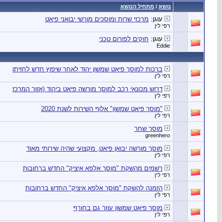
נושא
/
מתחיל הנושא
עוגן:
מרכזי שרות ומוסכים מורשי יבואני פיאט
רפי לין
עוגן:
חוקים לפורום טכני
Eddie
ברכות למוסך פיאט שמשון יהוד לאחר שיפוץ חדש לחזיתו
רפי לין
דרוש מכונאי רכב למוסך מורשה פיאט ביהוד (אזור המרכז
רפי לין
"מוסך פיאט שמשון" אלוף השירות לשנת 2020
רפי לין
מוסך שחר
greenhero
מוסך מורשה יבואן פיאט, מקצועי שהיה שירותי מאוד
רפי לין
רשמים מהשקת "מוסך אלפא איציק" החדש ברחובות
רפי לין
הזמנה להשקת "מוסך אלפא איציק" החדש ברחובות
רפי לין
מוסך פיאט שמשון עוזר גם בחורף
רפי לין