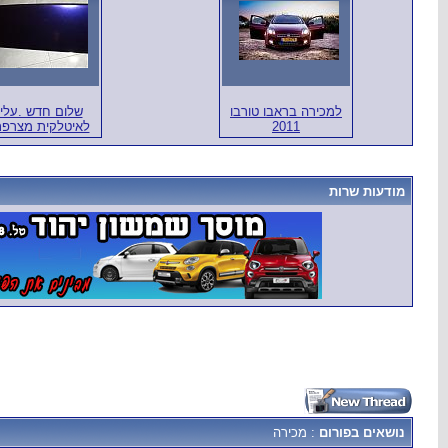
למכירה בראבו טורבו
שלום חדש .עלית
2011
לאיטלקית מצרפת
מודעות שרות
נושאים בפורום
: מכירה