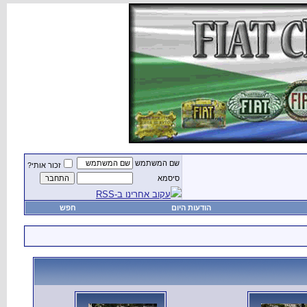
שם המשתמש
זכור אותי?
סיסמא
עקוב אחרינו ב-RSS
הודעות היום
חפש