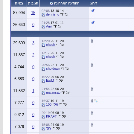
דירוג
ההודעה האחרונה
תגובות
צפיות
02:06
13-10-14
87,994
15
על ידי
dennis_g
21:28
17-01-11
26,640
0
על ידי
Amit
13:20
25-11-20
29,609
3
על ידי
chesh
13:17
25-11-20
11,857
2
על ידי
chesh
20:56
22-11-20
4,744
0
על ידי
shotdown
10:22
29-06-20
6,383
0
על ידי
IttaiM
21:54
22-06-20
11,532
1
על ידי
matansab
16:37
10-11-19
7,277
0
על ידי
אלי_100
20:19
06-08-19
9,312
0
על ידי
KRAFT
15:06
24-06-19
7,076
0
על ידי
רוני