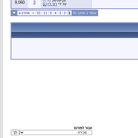
07:41
28-09-18
9,060
3
על ידי
רפי לין
עמוד 1 מתוך 91
1
2
3
4
5
11
51
>
אחרון
»
עבור לפורום