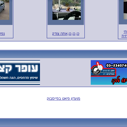
י
כן,כן,כן,אתה צודק
נפל
ית
מועדון פיאט בפייסבוק