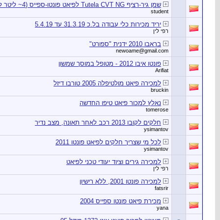
שמן גיר-רציף Tutela CVT NG לפיאט פונטו-ספייס (4~ ליטר למכירה)
student
יריד מכירות כלי עבודה בל.כ 31.3.19 עד 5.4.19
רפי לין
בראבו 2010 ידנית "ספורט"
newoame@gmail.com
פונטו איבו 2012 - מטופל במוסך שמשון
Arifiat
למכירה פיאט מולטיפלה 2005 טורבו דיזל
bruckin
נאלץ למכור פיאט טיפו החדשה
tomerose
חלקים לקובו 2013 רכב לאחר תאונה, מצב נדיר
ysimantov
לכל מי שצריך חלקים לפיאט פונטו 2011
ysimantov
למכירה גירים וציוד יעודי טכני לפיאט
רפי לין
למכירה פונטו 2001, ללא רישיון
fatsrir
מכירת פיאט פונטו ספייס 2004
yana