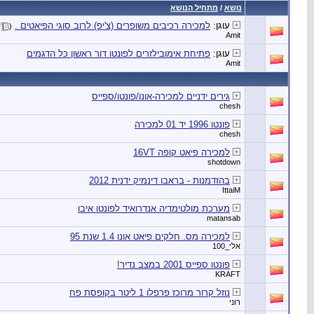
נושא
/
מתחיל הנושא
עוגן:
למכירה רכיבים משופרים (צ'יפ) לרוב סוגי הפיאטים .
(
Amit
עוגן:
פתיחת אימובילזרים לפונטו דור ראשון כל הדגמים
Amit
גירים ידניים למכירה-אונו/פונטו/ספייס
chesh
פונטו 1996 יד 01 למכירה
chesh
למכירה פיאט קופה 16VT
shotdown
בהזדמנות - בראבו דינמיק ידנית 2012
IttaiM
מערכת מולטימדיה אנדרואיד לפונטו איבו
matansab
למכירה מס. חלקים פיאט אונו 1.4 שנת 95
אלי_100
פונטו ספייס 2001 במצב נדיר!
KRAFT
נוזל קרור מרוכז פרפלו 1 ליטר בקופסת פח
רוני