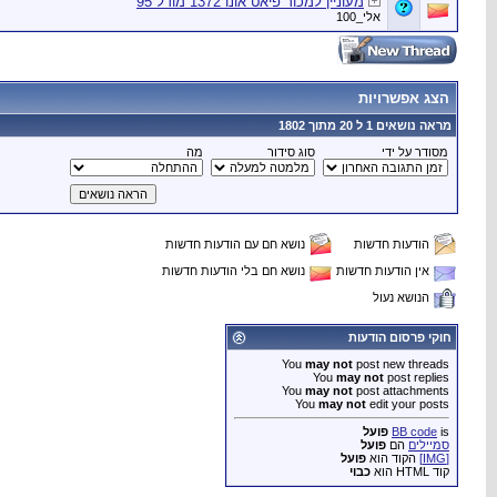
מעוניין למכור פיאט אונו 1372 מודל 95
אלי_100
הצג אפשרויות
מראה נושאים 1 ל 20 מתוך 1802
מסודר על ידי
סוג סידור
מה
הודעות חדשות
נושא חם עם הודעות חדשות
אין הודעות חדשות
נושא חם בלי הודעות חדשות
הנושא נעול
חוקי פרסום הודעות
You
may not
post new threads
You
may not
post replies
You
may not
post attachments
You
may not
edit your posts
is
BB code
פועל
סמיילים
הם
פועל
[IMG]
הקוד הוא
פועל
קוד HTML הוא
כבוי