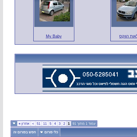
אות הווקס
My Baby
עמוד 1 מתוך 91
1
2
3
4
5
11
51
>
אחרון
»
כלי פורום
חפש בפורום זה