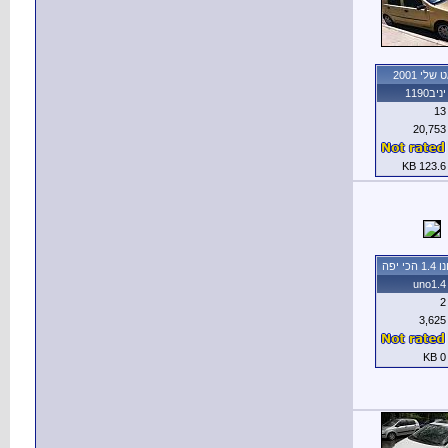
שלי 2001
יניב1190
13
20,753
123.6 KB
י יפה
uno1.4
2
3,625
0 KB