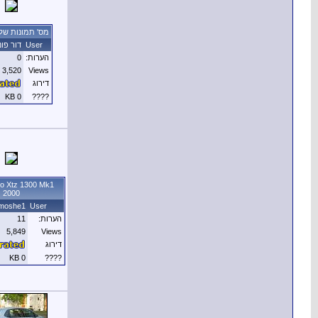
מס' תמונות של 
User
דור פונ
הערות:
0
3,520
Views
דירוג
0 KB
????
to Xtz 1300 Mk1
2000
elmoshe1
User
הערות:
11
5,849
Views
דירוג
0 KB
????