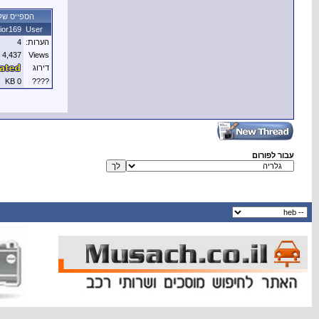
הספייס שלי
lior169
User
הערות:
4
4,437
Views
דירוג
0 KB
????
עבור לפורום