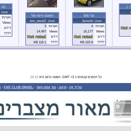
 :)
N =O
User
עוד 500
הפונטו היפה שלי
הערות:
ben_david7
User
liorwohl
User
Views
הערות:
4
הערות:
3
דירוג
14,497
Views
16,177
Views
????
דירוג
דירוג
118.1 KB
????
103.9 KB
????
כל הזמנים קבועים כ GMT +3. השעה כרגע היא
20:12
.
טרייד אין
-
פיאט
-
צור עמנו קשר
-
FIAT CLUB ISRAEL
-
א