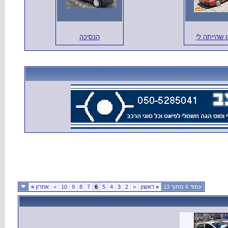
ו שהייתה לי
הנסיכה
עמוד 6 מתוך 13
«
ראשון
<
2
3
4
5
6
7
8
9
10
>
אחרון
»