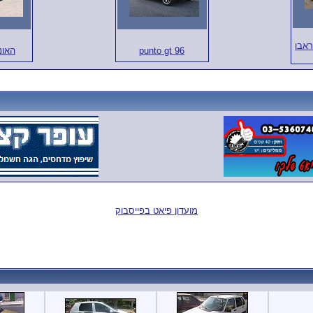
ראבו
punto gt 96
האונ
מועדון פיאט בפייסבוק