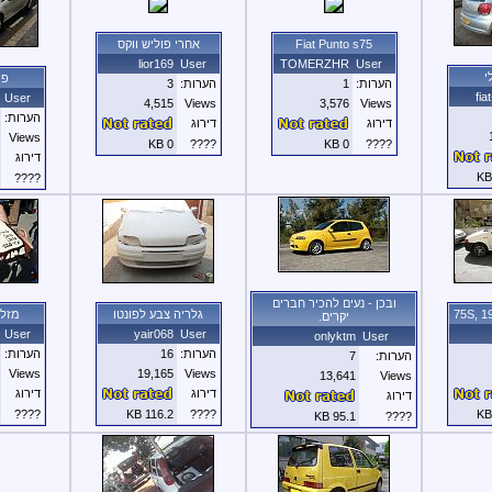
Fiat Punto s75
אחרי פוליש ווקס
lior169
User
TOMERZHR
User
י
פו
הערות:
1
הערות:
3
fia
User
4,515
Views
3,576
Views
הערות:
דירוג
דירוג
Views
0 KB
????
0 KB
????
דירוג
????
ובכן - נעים להכיר חברים
גלריה צבע לפונטו
מזל 
יקרים.
User
yair068
User
onlyktm
User
הערות:
16
הערות:
הערות:
7
Views
19,165
Views
13,641
Views
דירוג
דירוג
דירוג
????
116.2 KB
????
95.1 KB
????