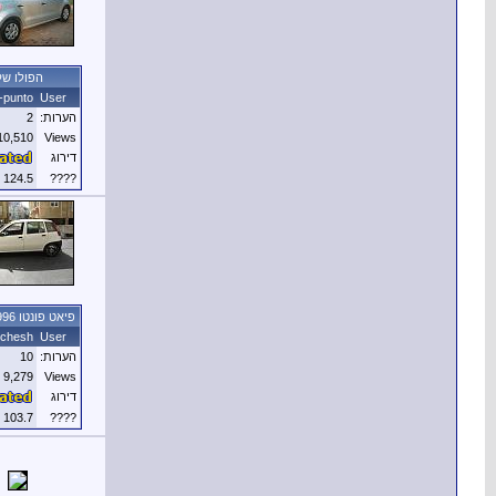
הפולו של
t-punto
User
הערות:
2
10,510
Views
דירוג
124.5 KB
????
פיאט פונטו 75S, 1996
chesh
User
הערות:
10
9,279
Views
דירוג
103.7 KB
????