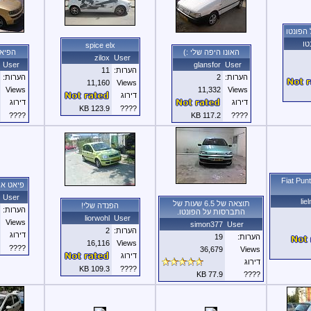
הפונטו
טו
spice elx
האונו היפה שלי :)
הפיאט 
zilox
User
User
glansfor
User
הערות:
11
הערות:
2
הערות:
11,160
Views
Views
11,332
Views
דירוג
דירוג
דירוג
123.9 KB
????
????
117.2 KB
????
Fiat Pun
פיאט אונו 1.4 הכ
User
li
תוצאה של 6.5 שעות של
הפנדה שלי!
הערות:
התברסות על הפונטו.
liorwohl
User
Views
simon377
User
הערות:
2
דירוג
הערות:
19
16,116
Views
????
36,679
Views
דירוג
דירוג
109.3 KB
????
77.9 KB
????