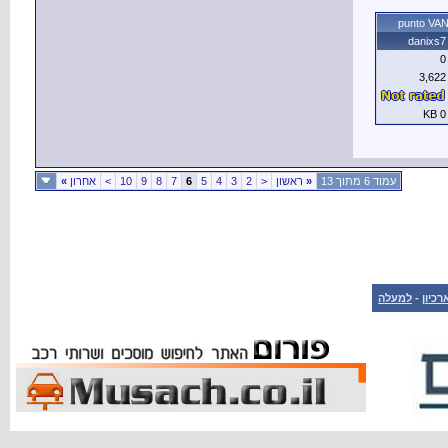
punto VA
danixs7
0
3,622
0 KB
עמוד 6 מתוך 13
«
ראשון
<
2
3
4
5
6
7
8
9
10
>
אחרון
»
רכיון
-
למעלה