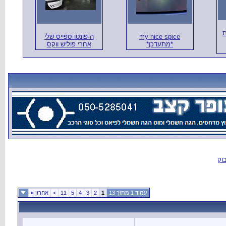
טו ספייס שלי
 פוליש ווקס
»
אחרון
>
11
5