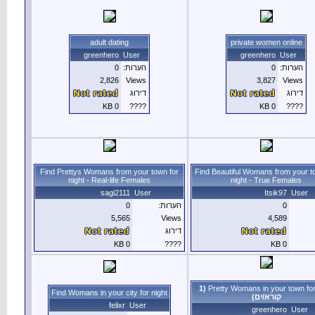
adult d
greenhe
2,8
Find Prettys Womans 
night - Real-
sag
Find Womans in you
f