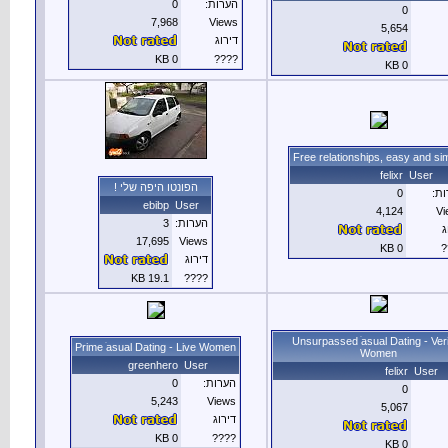
7
 היפה שלי
ebi
17,6
19.1
Prime ׁasual Dati
green
5