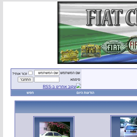
שם המשתמש
זכור אותי?
סיסמא
עקוב אחרינו ב-RSS
הודעות היום
חפש