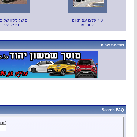
7.3 שנים עם האונו
יום של ניקיון של ב
הסתיימו
היפה שלי.
מודעות שרות
Search FAQ
d(s):