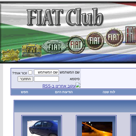
זכור אותי?
חפש