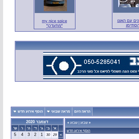
 שנים עם האונו
my nice spice
סתיימו
*מתעדכן*
הראה היום
מראה שבועי
הוסף אירוע חדש
דצמבר 2020
«
שבוע
|
שבוע
»
א'
ב'
ג'
ד'
ה'
ו'
ש'
הוסף אירוע חדש
5
4
3
2
1
30
29
>