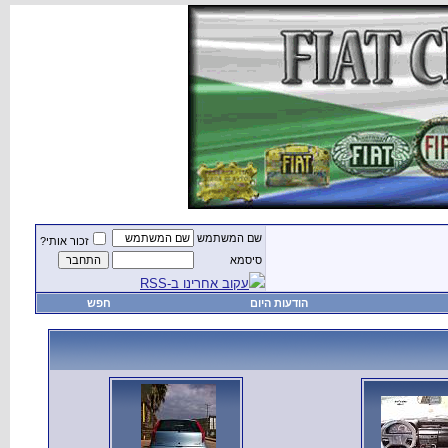
שם המשתמש
זכור אותי?
סיסמא
עקוב אחרינו ב-RSS
הודעות היום
חפש