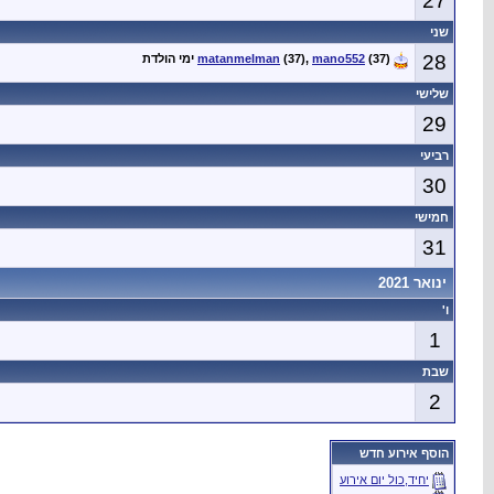
27
שני
28
(37) ימי הולדת
mano552
(37),
matanmelman
שלישי
29
רביעי
30
חמישי
31
ינואר 2021
ו'
1
שבת
2
הוסף אירוע חדש
יחיד,כול יום אירוע