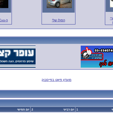
p אחרי
הפולו שלי
ה-Evo החדשה שלי
מועדון פיאט בפייסבוק
י
1
יום רביעי
2
יום חמישי