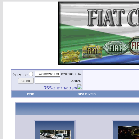
שם המשתמש
זכור אותי?
סיסמא
עקוב אחרינו ב-RSS
הודעות היום
חפש