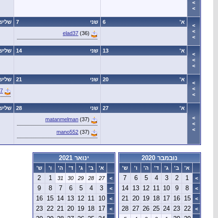
>
>
א'
6
שני
7
שליש
>
>
elad37
(36)
>
א'
13
שני
14
שליש
>
>
>
א'
20
שני
21
שליש
>
>
s7
>
א'
27
שני
28
שליש
>
matanmelman
(37)
>
>
mano552
(37)
נובמבר 2020
ינואר 2021
א'
ב'
ג'
ד'
ה'
ו'
ש'
א'
ב'
ג'
ד'
ה'
ו'
ש'
2
1
7
6
5
4
3
2
1
31
30
29
28
27
>
>
9
8
7
6
5
4
3
14
13
12
11
10
9
8
>
>
16
15
14
13
12
11
10
21
20
19
18
17
16
15
>
>
23
22
21
20
19
18
17
28
27
26
25
24
23
22
>
>