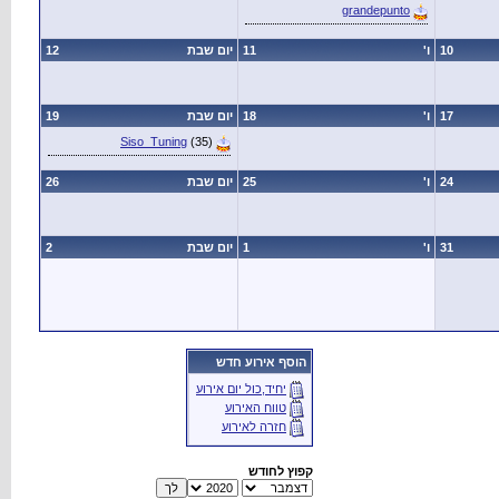
grandepunto
10
ו'
11
יום שבת
12
17
ו'
18
יום שבת
19
Siso_Tuning
(35)
24
ו'
25
יום שבת
26
31
ו'
1
יום שבת
2
הוסף אירוע חדש
יחיד,כול יום אירוע
טווח האירוע
חזרה לאירוע
קפוץ לחודש