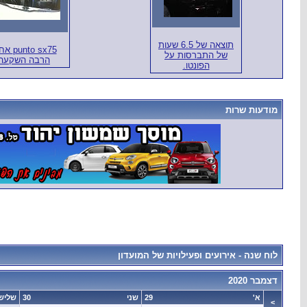
תוצאה של 6.5 שעות
unto sx75
של התברסות על
הרבה השקעה
הפונטו.
מודעות שרות
לוח שנה - אירועים ופעילויות של המועדון
דצמבר 2020
א'
29
שני
30
שליש
>