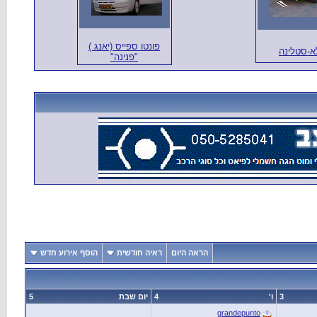
פונטו ספייס (יאנג )
א-סטלינה
"פנינה"
הראה היום
ראיה חודשית
הוסף אירוע חדש
3
ו'
4
יום שבת
5
grandepunto