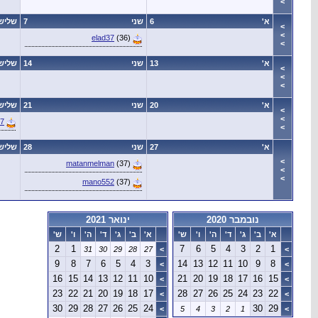
>
א'
6
שני
7
שליש
>
>
elad37
(36)
>
א'
13
שני
14
שליש
>
>
>
א'
20
שני
21
שליש
>
>
s7
>
א'
27
שני
28
שליש
>
matanmelman
(37)
>
>
mano552
(37)
נובמבר 2020
ינואר 2021
א'
ב'
ג'
ד'
ה'
ו'
ש'
א'
ב'
ג'
ד'
ה'
ו'
ש'
2
1
7
6
5
4
3
2
1
31
30
29
28
27
>
>
9
8
7
6
5
4
3
14
13
12
11
10
9
8
>
>
16
15
14
13
12
11
10
21
20
19
18
17
16
15
>
>
23
22
21
20
19
18
17
28
27
26
25
24
23
22
>
>
30
29
28
27
26
25
24
30
29
>
5
4
3
2
1
>