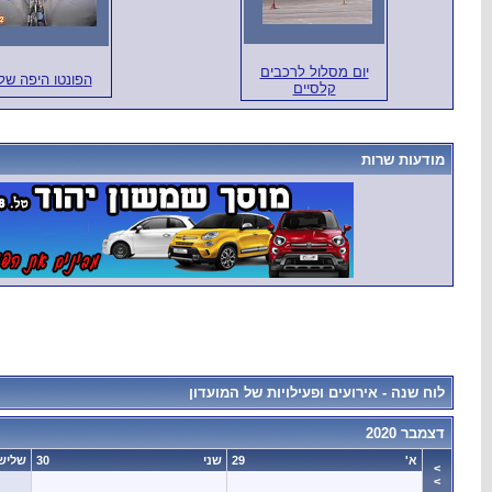
יום מסלול לרכבים
הפונטו היפה שלי
קלסיים
מודעות שרות
לוח שנה - אירועים ופעילויות של המועדון
דצמבר 2020
א'
29
שני
30
שליש
>
>