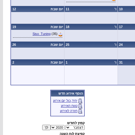
10
ו'
11
יום שבת
12
17
ו'
18
יום שבת
19
Siso_Tuning
(35)
24
ו'
25
יום שבת
26
31
ו'
1
יום שבת
2
הוסף אירוע חדש
יחיד,כול יום אירוע
טווח האירוע
חזרה לאירוע
קפוץ לחודש
קפיצת לוח השנה