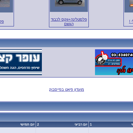
פלסטלינה+ווקס לכבוד
 !
פל
הגשם
מועדון פיאט בפייסבוק
י
1
יום רביעי
2
יום חמישי